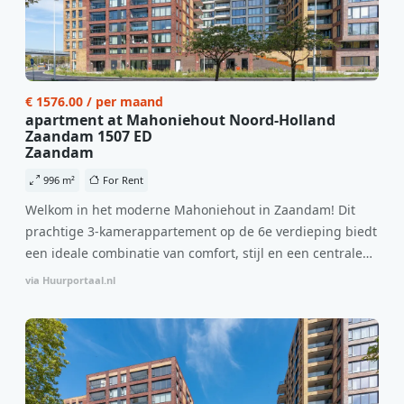
€ 1576.00 / per maand
apartment at Mahoniehout Noord-Holland
Zaandam 1507 ED
Zaandam
996 m²
For Rent
Welkom in het moderne Mahoniehout in Zaandam! Dit
prachtige 3-kamerappartement op de 6e verdieping biedt
een ideale combinatie van comfort, stijl en een centrale
locatie. Met een huurprijs van €1.576 per maand
via Huurportaal.nl
(inclusief BTW) en bijkomende servicekosten van €107,50
per maand is dit een geweldige kans voor professionals
die op zoek zijn naar een woning die direct beschikbaar is
vanaf 1 april 2026. Bij binnenkomst word je verwelkomd
in een ruime woonkamer met open keuken, samen goed