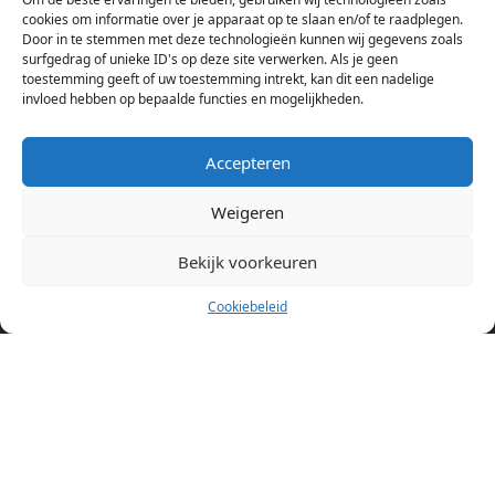
Hierdoor kan je op één pagina het complete aanbod kamers in
cookies om informatie over je apparaat op te slaan en/of te raadplegen.
Amsterdam bekijken. Voor het meest recente en complete
Door in te stemmen met deze technologieën kunnen wij gegevens zoals
aanbod ben je bij ons een juiste adres. Wij verhuren zelf geen
surfgedrag of unieke ID's op deze site verwerken. Als je geen
toestemming geeft of uw toestemming intrekt, kan dit een nadelige
studentenkamers of appartementen, maar tonen enkel het
invloed hebben op bepaalde functies en mogelijkheden.
aanbod. Staat jouw nieuwe kamer er tussen, meld je dan aan
op de website van de kameraanbieder.
Accepteren
Weigeren
Kamers in andere steden
Kamer huren in Amsterdam
Bekijk voorkeuren
Cookiebeleid
Pagina’s
Home
Blog
Over ons
Cookiebeleid (EU)