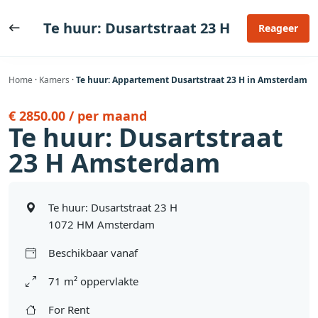
Ga
naar
Te huur: Dusartstraat 23 H
Reageer
de
inhoud
Home
·
Kamers
·
Te huur: Appartement Dusartstraat 23 H in Amsterdam
€ 2850.00 / per maand
Te huur: Dusartstraat
23 H Amsterdam
Te huur: Dusartstraat 23 H
1072 HM Amsterdam
Beschikbaar vanaf
71 m² oppervlakte
For Rent