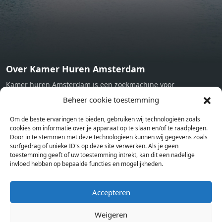
Over Kamer Huren Amsterdam
Kamer huren Amsterdam is een zoekmachine voor
studentenkamers en appartementen in Amsterdam. Wij halen
Beheer cookie toestemming
bij verschillende aanbieders het kamer aanbod per stad op.
Om de beste ervaringen te bieden, gebruiken wij technologieën zoals
Hierdoor kan je op één pagina het complete aanbod kamers in
cookies om informatie over je apparaat op te slaan en/of te raadplegen.
Amsterdam bekijken. Voor het meest recente en complete
Door in te stemmen met deze technologieën kunnen wij gegevens zoals
aanbod ben je bij ons een juiste adres. Wij verhuren zelf geen
surfgedrag of unieke ID's op deze site verwerken. Als je geen
toestemming geeft of uw toestemming intrekt, kan dit een nadelige
studentenkamers of appartementen, maar tonen enkel het
invloed hebben op bepaalde functies en mogelijkheden.
aanbod. Staat jouw nieuwe kamer er tussen, meld je dan aan
op de website van de kameraanbieder.
Accepteren
Weigeren
Kamers in andere steden