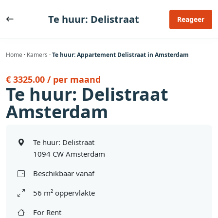
Ga
naar
Te huur: Delistraat
Reageer
de
inhoud
Home
·
Kamers
·
Te huur: Appartement Delistraat in Amsterdam
€ 3325.00 / per maand
Te huur: Delistraat
Amsterdam
Te huur: Delistraat
1094 CW Amsterdam
Beschikbaar vanaf
56 m² oppervlakte
For Rent