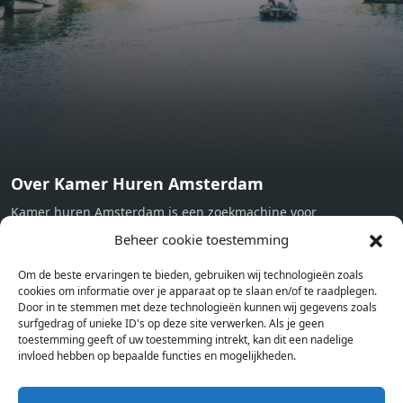
machine - Oven - Microwave - Refrigerator - Internet -
Working desk Homelike Code: UBK-396713 Available From:
Now
Over Kamer Huren Amsterdam
Kamer huren Amsterdam is een zoekmachine voor
studentenkamers en appartementen in Amsterdam. Wij halen
Beheer cookie toestemming
bij verschillende aanbieders het kamer aanbod per stad op.
Om de beste ervaringen te bieden, gebruiken wij technologieën zoals
Hierdoor kan je op één pagina het complete aanbod kamers in
cookies om informatie over je apparaat op te slaan en/of te raadplegen.
Amsterdam bekijken. Voor het meest recente en complete
Door in te stemmen met deze technologieën kunnen wij gegevens zoals
aanbod ben je bij ons een juiste adres. Wij verhuren zelf geen
surfgedrag of unieke ID's op deze site verwerken. Als je geen
toestemming geeft of uw toestemming intrekt, kan dit een nadelige
studentenkamers of appartementen, maar tonen enkel het
invloed hebben op bepaalde functies en mogelijkheden.
aanbod. Staat jouw nieuwe kamer er tussen, meld je dan aan
op de website van de kameraanbieder.