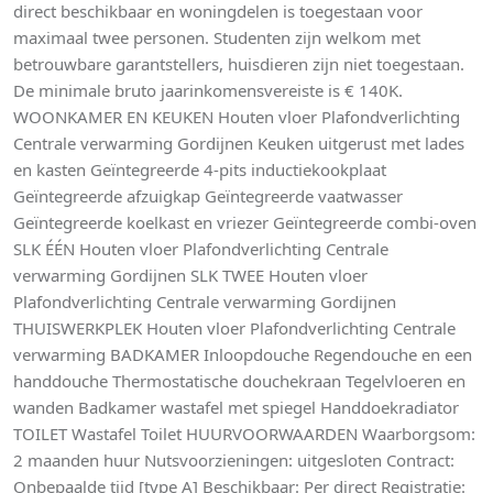
direct beschikbaar en woningdelen is toegestaan voor
maximaal twee personen. Studenten zijn welkom met
betrouwbare garantstellers, huisdieren zijn niet toegestaan.
De minimale bruto jaarinkomensvereiste is € 140K.
WOONKAMER EN KEUKEN Houten vloer Plafondverlichting
Centrale verwarming Gordijnen Keuken uitgerust met lades
en kasten Geïntegreerde 4-pits inductiekookplaat
Geïntegreerde afzuigkap Geïntegreerde vaatwasser
Geïntegreerde koelkast en vriezer Geïntegreerde combi-oven
SLK ÉÉN Houten vloer Plafondverlichting Centrale
verwarming Gordijnen SLK TWEE Houten vloer
Plafondverlichting Centrale verwarming Gordijnen
THUISWERKPLEK Houten vloer Plafondverlichting Centrale
verwarming BADKAMER Inloopdouche Regendouche en een
handdouche Thermostatische douchekraan Tegelvloeren en
wanden Badkamer wastafel met spiegel Handdoekradiator
TOILET Wastafel Toilet HUURVOORWAARDEN Waarborgsom:
2 maanden huur Nutsvoorzieningen: uitgesloten Contract:
Onbepaalde tijd [type A] Beschikbaar: Per direct Registratie: