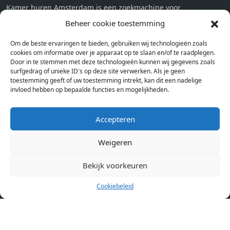
Kamer huren Amsterdam is een zoekmachine voor
studentenkamers en appartementen in Amsterdam. Wij halen
Beheer cookie toestemming
bij verschillende aanbieders het kamer aanbod per stad op.
Om de beste ervaringen te bieden, gebruiken wij technologieën zoals
Hierdoor kan je op één pagina het complete aanbod kamers in
cookies om informatie over je apparaat op te slaan en/of te raadplegen.
Amsterdam bekijken. Voor het meest recente en complete
Door in te stemmen met deze technologieën kunnen wij gegevens zoals
aanbod ben je bij ons een juiste adres. Wij verhuren zelf geen
surfgedrag of unieke ID's op deze site verwerken. Als je geen
toestemming geeft of uw toestemming intrekt, kan dit een nadelige
studentenkamers of appartementen, maar tonen enkel het
invloed hebben op bepaalde functies en mogelijkheden.
aanbod. Staat jouw nieuwe kamer er tussen, meld je dan aan
op de website van de kameraanbieder.
Accepteren
Weigeren
Kamers in andere steden
Kamer huren in Amsterdam
Bekijk voorkeuren
Cookiebeleid
Pagina’s
Home
Blog