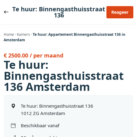
Ga
Te huur: Binnengasthuisstraat
naar
Reageer
136
de
inhoud
Home
·
Kamers
·
Te huur: Appartement Binnengasthuisstraat 136 in
Amsterdam
€ 2500.00 / per maand
Te huur:
Binnengasthuisstraat
136 Amsterdam
Te huur: Binnengasthuisstraat 136
1012 ZG Amsterdam
Beschikbaar vanaf