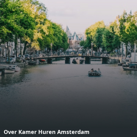
bathroom and fitted wardrobes. High-grade finishes
include oak flooring (with floor heating), modular led
lighting, exquisitely tailored wall panels and floor-to-
ceiling windows with layered treatments.Notice:
Displayed prices and data are not final, and should be
used for informative purpose only. They are not
contractual or binding. Energy pass This building is not
subject to EnEV. - Flatscreen TV - Hairdryer - Heating -
Towels and sheets - Iron - Hygiene utensils - Washing
machine - Oven - Microwave - Refrigerator - Internet -
Working desk Homelike Code: UBK-396713 Available From:
Now
Over Kamer Huren Amsterdam