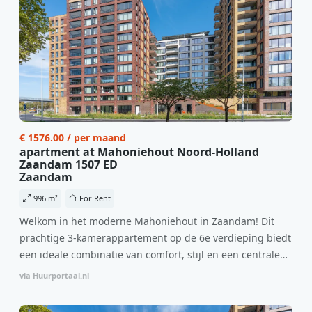
€ 1576.00 / per maand
apartment at Mahoniehout Noord-Holland
Zaandam 1507 ED
Zaandam
996 m²
For Rent
Welkom in het moderne Mahoniehout in Zaandam! Dit
prachtige 3-kamerappartement op de 6e verdieping biedt
een ideale combinatie van comfort, stijl en een centrale
locatie. Met een huurprijs van €1.576 per maand
via Huurportaal.nl
(inclusief BTW) en bijkomende servicekosten van €107,50
per maand is dit een geweldige kans voor professionals