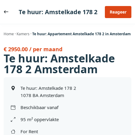
Ga
naar
Te huur: Amstelkade 178 2
Reageer
de
inhoud
Home
·
Kamers
·
Te huur: Appartement Amstelkade 178 2 in Amsterdam
€ 2950.00 / per maand
Te huur: Amstelkade
178 2 Amsterdam
Te huur: Amstelkade 178 2
1078 BA Amsterdam
Beschikbaar vanaf
95 m² oppervlakte
For Rent