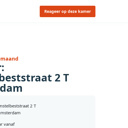
Reageer op deze kamer
r maand
:
eststraat 2 T
rdam
mstelbeststraat 2 T
Amsterdam
r vanaf