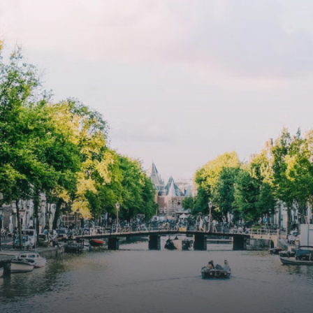
e
exquisite tailored wall panels 
lkomd in een ruime
floor to ceiling windows with l
amer met open keuken,
treatments.A high-end boutiq
 goed voor 44 m² aan
residential complex in the
uimte. De lichte woonkamer
Weteringbuurt. The fully furni
 genoeg ruimte voor een
ready-to-live, contemporary
ige zithoek én een stijlvolle
apartments with separate priv
ek. De keuken is van alle
storage and secure bicycle pa
ken voorzien, perfect voor het
with an elegant lobby with an
den van heerlijke maaltijden.
elevator and green communal
t de woonkamer stap je zo het
spaces.The building incorpora
n op, waar je kunt genieten
solar panels to generate ener
en prachtig uitzicht en een
supply. The windows have sola
t van rust. De woning
control glazing, and the apar
ikt over twee comfortabele
have climate control driven by
kamers van respectievelijk 12,1
thermal energy storage system
 8 m². Beide kamers bieden tal
Underfloor heating and coolin
ogelijkheden, zoals een fijne
contribute to a healthy indoor