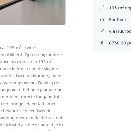
195 m² op
For Rent
via Huurpo
8750.00 p
ca. 195 m² - twee
emeubileerd. Op een bijzondere
ouse aan van circa 195 m²,
 over de Amstel en de skyline
pkamers, twee badkamers, twee
afwerkingsniveau. Dankzij de
i geniet u het hele jaar van het
r biedt directe toegang tot
 een loungeset, eettafel met
de bevindt zich een tweede
 woning over een dakterras, dat
e Amstel als decor bereid je in