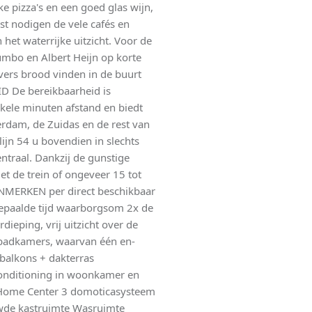
ke pizza's en een goed glas wijn,
t nodigen de vele cafés en
het waterrijke uitzicht. Voor de
mbo en Albert Heijn op korte
 vers brood vinden in de buurt
D De bereikbaarheid is
kele minuten afstand en biedt
rdam, de Zuidas en de rest van
ijn 54 u bovendien in slechts
traal. Dankzij de gunstige
et de trein of ongeveer 15 tot
ENMERKEN per direct beschikbaar
paalde tijd waarborgsom 2x de
ieping, vrij uitzicht over de
 badkamers, waarvan één en-
 balkons + dakterras
conditioning in woonkamer en
 Home Center 3 domoticasysteem
wde kastruimte Wasruimte