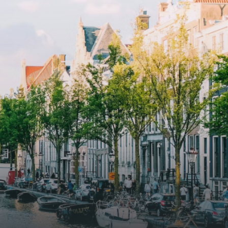
and
elevator and green communal
ayered
spaces.The building incorporates
ue
solar panels to generate energy
supply. The windows have solar
shed,
control glazing, and the apartments
have climate control driven by a
ate
thermal energy storage system.
rking
Underfloor heating and cooling
contribute to a healthy indoor
environment. The atriums' seasonal
tes
green walls provide natural summer
gy
cooling, improved air quality and
r
acoustics, and are specially
tments
designed to attract native birds and
 a
butterflies.The bright residence
.
features an efficient and functional
g
open floor plan, a unique custom
kitchen, a bathroom and fitted