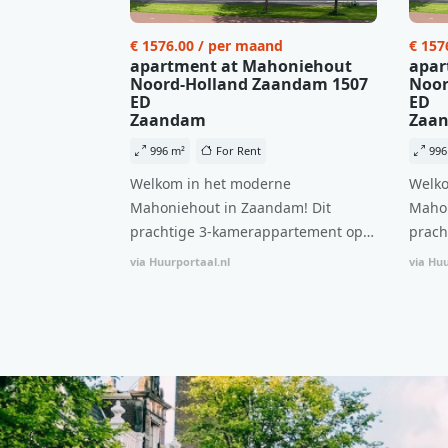
€ 1576.00 / per maand
€ 157
apartment at Mahoniehout
apar
Noord-Holland Zaandam 1507
Noor
ED
ED
Zaandam
Zaa
996 m²
For Rent
996
Welkom in het moderne
Welko
Mahoniehout in Zaandam! Dit
Mahon
prachtige 3-kamerappartement op
prach
de 6e verdieping biedt een ideale
de 6e
via Huurportaal.nl
via Huu
combinatie van comfort, stijl en een
combi
centrale locatie. Met een huurprijs
centr
van €1.576 per maand (inclusief
van €
BTW) en bijkomende servicekosten
BTW) 
van €107,50 per maand is dit een
van €
geweldige kans voor professionals
gewel
die op zoek zijn naar een woning die
die o
direct beschikbaar is vanaf 1 april
direc