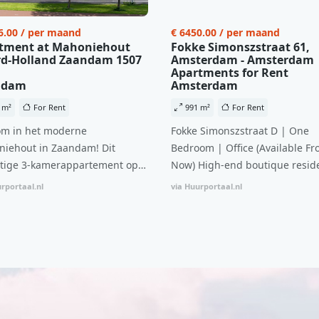
6.00 / per maand
€ 6450.00 / per maand
tment at Mahoniehout
Fokke Simonszstraat 61,
d-Holland Zaandam 1507
Amsterdam - Amsterdam
Apartments for Rent
ndam
Amsterdam
 m²
For Rent
991 m²
For Rent
m in het moderne
Fokke Simonszstraat D | One
iehout in Zaandam! Dit
Bedroom | Office (Available Fr
tige 3-kamerappartement op
Now) High-end boutique reside
 verdieping biedt een ideale
complex in De Pijp feautring a
rportaal.nl
via Huurportaal.nl
natie van comfort, stijl en een
open floor plan and elevator a
ale locatie. Met een huurprijs
with open living space The bri
1.576 per maand (inclusief
residence features efficient an
en bijkomende servicekosten
functional open floor plan, spe
107,50 per maand is dit een
custom kitchen, bathroom and 
dige kans voor professionals
wardrobes. High-grade finishe
p zoek zijn naar een woning die
include oak flooring (with floor
t beschikbaar is vanaf 1 april
heating), modular led lighting,