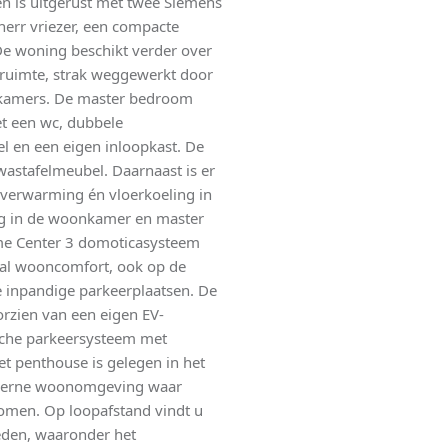
 is uitgerust met twee Siemens
herr vriezer, een compacte
De woning beschikt verder over
truimte, strak weggewerkt door
apkamers. De master bedroom
et een wc, dubbele
el en een eigen inloopkast. De
astafelmeubel. Daarnaast is er
rverwarming én vloerkoeling in
ing in de woonkamer en master
me Center 3 domoticasysteem
aal wooncomfort, ook op de
 inpandige parkeerplaatsen. De
orzien van een eigen EV-
sche parkeersysteem met
 penthouse is gelegen in het
oderne woonomgeving waar
omen. Op loopafstand vindt u
eden, waaronder het