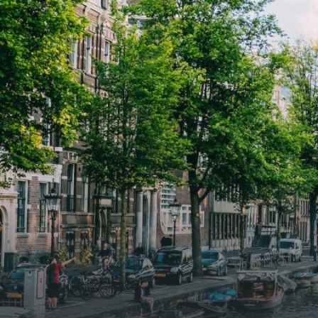
2026. Bij binnenkomst word je
2026. Bij binnenkomst word j
verwelkomd in een ruime
verwe
woonkamer met open keuken,
woonk
samen goed voor 44 m² aan
samen
leefruimte. De lichte woonkamer
leefr
biedt genoeg ruimte voor een
biedt
gezellige zithoek én een stijlvolle
gezell
eethoek. De keuken is van alle
eetho
gemakken voorzien, perfect voor het
gemak
bereiden van heerlijke maaltijden.
berei
Vanuit de woonkamer stap je zo het
Vanui
balkon op, waar je kunt genieten
balko
van een prachtig uitzicht en een
van e
moment van rust. De woning
momen
beschikt over twee comfortabele
besch
slaapkamers van respectievelijk 12,1
slaap
m² en 8 m². Beide kamers bieden tal
m² en
van mogelijkheden, zoals een fijne
van m