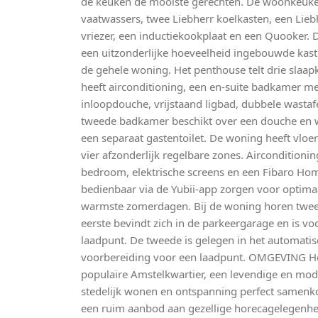
de keuken de mooiste gerechten. De woonkeuken
vaatwassers, twee Liebherr koelkasten, een Lieb
vriezer, een inductiekookplaat en een Quooker. 
een uitzonderlijke hoeveelheid ingebouwde kas
de gehele woning. Het penthouse telt drie sla
heeft airconditioning, een en-suite badkamer m
inloopdouche, vrijstaand ligbad, dubbele wastaf
tweede badkamer beschikt over een douche en w
een separaat gastentoilet. De woning heeft vloe
vier afzonderlijk regelbare zones. Aircondition
bedroom, elektrische screens en een Fibaro Ho
bedienbaar via de Yubii-app zorgen voor optim
warmste zomerdagen. Bij de woning horen twee
eerste bevindt zich in de parkeergarage en is vo
laadpunt. De tweede is gelegen in het automati
voorbereiding voor een laadpunt. OMGEVING Het
populaire Amstelkwartier, een levendige en m
stedelijk wonen en ontspanning perfect samenk
een ruim aanbod aan gezellige horecagelegenh