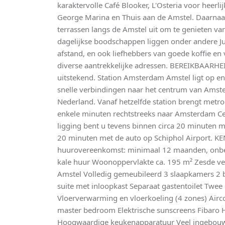
karaktervolle Café Blooker, L'Osteria voor heerlij
George Marina en Thuis aan de Amstel. Daarnaas
terrassen langs de Amstel uit om te genieten van 
dagelijkse boodschappen liggen onder andere Ju
afstand, en ook liefhebbers van goede koffie en
diverse aantrekkelijke adressen. BEREIKBAARHEI
uitstekend. Station Amsterdam Amstel ligt op en
snelle verbindingen naar het centrum van Amste
Nederland. Vanaf hetzelfde station brengt metrol
enkele minuten rechtstreeks naar Amsterdam Cen
ligging bent u tevens binnen circa 20 minuten m
20 minuten met de auto op Schiphol Airport. K
huurovereenkomst: minimaal 12 maanden, onbe
kale huur Woonoppervlakte ca. 195 m² Zesde verd
Amstel Volledig gemeubileerd 3 slaapkamers 2
suite met inloopkast Separaat gastentoilet Twee
Vloerverwarming en vloerkoeling (4 zones) Air
master bedroom Elektrische sunscreens Fibaro
Hoogwaardige keukenapparatuur Veel ingebou