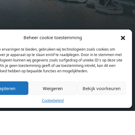
sonal
wardrobes. High-grade finishes
summer
include oak flooring (with floor
and
heating), modular led lighting,
exquisitely tailored wall panels and
ds and
floor-to-ceiling windows with
Beheer cookie toestemming
rices
layered treatments.Notice:
en
Pagina’s
ould
Displayed prices and data are not
 ervaringen te bieden, gebruiken wij technologieën zoals cookies om
Home
se
final, and should be used for
over je apparaat op te slaan en/of te raadplegen. Door in te stemmen met
Blog
or
informative purpose only. They are
logieën kunnen wij gegevens zoals surfgedrag of unieke ID's op deze site
Over ons
Als je geen toestemming geeft of uw toestemming intrekt, kan dit een
lding
not contractual or binding. Energy
vloed hebben op bepaalde functies en mogelijkheden.
Cookiebeleid (EU)
lly
pass This building is not subject to
rdam,
EnEV. - Flatscreen TV - Hairdryer -
epteren
Weigeren
Bekijk voorkeuren
neken
Heating - Towels and sheets - Iron -
n.
Hygiene utensils - Washing machine
Cookiebeleid
km
- Oven - Microwave - Refrigerator -
allet
Internet - Working desk Homelike
Code: UBK-396713 Available From:
 TV -
Now
ron -