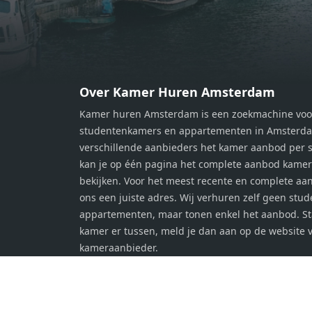
werkplek, een logeerkamer of een
werkp
persoonlijke slaapkamer. De
perso
moderne badkamer is voorzien van
moder
een douche en wastafel, en er is een
een d
apart toilet - ideaal voor extra
apart 
gemak en privacy. Gelegen in een
gemak
Over Kamer Huren Amsterdam
rustige, groene omgeving in
rusti
Kamer huren Amsterdam is een zoekmachine voo
Zaandam, bevindt de woning zich
Zaand
studentenkamers en appartementen in Amsterdam
op een perfecte locatie. Winkels,
op ee
verschillende aanbieders het kamer aanbod per s
openbaar vervoer en uitvalswegen
openb
kan je op één pagina het complete aanbod kame
naar Amsterdam zijn allemaal
naar 
bekijken. Voor het meest recente en complete aan
binnen handbereik. Bovendien
binne
ons een juiste adres. Wij verhuren zelf geen stu
geniet je hier van de unieke
genie
appartementen, maar tonen enkel het aanbod. S
combinatie van stedelijke
combi
kamer er tussen, meld je dan aan op de website 
voorzieningen en de ontspanning
voorz
kameraanbieder.
van een serene woonomgeving. Ben
van e
jij op zoek naar een stijlvol
jij op
appartement met alle gemakken van
appar
de stad binnen handbereik? Laat
de st