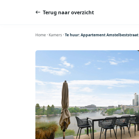
Ga
naar
Terug naar overzicht
de
inhoud
Home
·
Kamers
·
Te huur: Appartement Amstelbeststraat