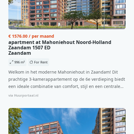
€ 1576.00 / per maand
apartment at Mahoniehout Noord-Holland
Zaandam 1507 ED
Zaandam
996 m²
For Rent
Welkom in het moderne Mahoniehout in Zaandam! Dit
prachtige 3-kamerappartement op de 6e verdieping biedt
een ideale combinatie van comfort, stijl en een centrale
locatie. Met een huurprijs van €1.576 per maand
via Huurportaal.nl
(inclusief BTW) en bijkomende servicekosten van €107,50
per maand is dit een geweldige kans voor professionals
die op zoek zijn naar een woning die direct beschikbaar is
vanaf 1 april 2026. Bij binnenkomst word je verwelkomd
in een ruime woonkamer met open keuken, samen goed