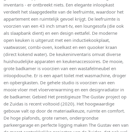
inventaris - er ontbreekt niets. Een elegante inloopkast
verdeelt het slaapgedeelte van de leefruimte, waardoor het
appartement een ruimtelijk gevoel krijgt. De leefruimte is
voorzien van een 43 inch smart-tv, een loungesofa (die ook
als slaapbank dient) en een design eettafel. De moderne
open keuken is uitgerust met een inductiekookplaat,
vaatwasser, combi-oven, koelkast en een quooker kraan
(direct kokend water). De keukeninventaris omvat diverse
huishoudelijke apparaten en keukenaccessoires. De mooie,
grote badkamer is voorzien van een wastafelmeubel en
inloopdouche. Er is een apart toilet met wasmachine, droger
en opbergkasten. De gehele studio is voorzien van een
mooie vloer met vloerverwarming en een designradiator in
de badkamer. Gebied Het prestigieuze The Gustav project op
de Zuidas is recent voltooid (2020). Het hoogwaardige
gebouw valt op door de materiaalkeuze, ruimte en comfort.
De hoge plafonds, grote ramen, ondergrondse
parkeergarage en perfecte ligging maken The Gustav een van
de meest aantrekkelijke projecten van de Zuidas, dat ook wel