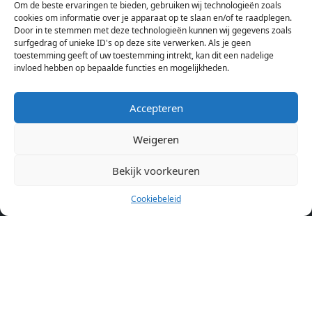
Om de beste ervaringen te bieden, gebruiken wij technologieën zoals
Hierdoor kan je op één pagina het complete aanbod kamers in
cookies om informatie over je apparaat op te slaan en/of te raadplegen.
Amsterdam bekijken. Voor het meest recente en complete
Door in te stemmen met deze technologieën kunnen wij gegevens zoals
aanbod ben je bij ons een juiste adres. Wij verhuren zelf geen
surfgedrag of unieke ID's op deze site verwerken. Als je geen
toestemming geeft of uw toestemming intrekt, kan dit een nadelige
studentenkamers of appartementen, maar tonen enkel het
invloed hebben op bepaalde functies en mogelijkheden.
aanbod. Staat jouw nieuwe kamer er tussen, meld je dan aan
op de website van de kameraanbieder.
Accepteren
Weigeren
Kamers in andere steden
Kamer huren in Amsterdam
Bekijk voorkeuren
Cookiebeleid
Pagina’s
Home
Blog
Over ons
Cookiebeleid (EU)