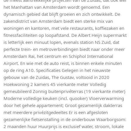
het Manhattan van Amsterdam wordt genoemd. Een
dynamisch gebied dat blijft groeien en zich ontwikkelt. De
zakendistrict van Amsterdam biedt een sterke mix van
woningen en kantoren, met vele restaurants, koffiezaken en
fitnessfaciliteiten op loopafstand. De Albert Heijn supermarkt
is letterlijk een minuut lopen, evenals station NS Zuid, dat
perfecte trein- en metroverbindingen biedt naar onder meer
Amsterdam Rai, het centrum en Schiphol International
Airport. En wie met de auto reist, is binnen enkele minuten
op de ring A10. Specificaties Gelegen in het nieuwste
gebouw van de Zuidas, The Gustav, voltooid in 2020
Hoekwoning 2 kamers 45 vierkante meter Volledig
gemeubileerd Zonnig buitenprivéterras (19 vierkante meter)
Moderne volledige keuken (incl. quooker) Vloerverwarming
door het gehele appartement; Groot gezamenlijk dakterras
met meerdere privézitgedeeltes Er is een afgesloten
gezamenlijke fietsenstalling in de onderbouw Waarborgsom:
2 maanden huur Huurprijs is exclusief water, stroom, lokale