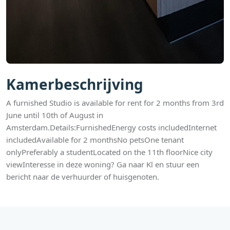
Kamerbeschrijving
A furnished Studio is available for rent for 2 months from 3rd
June until 10th of August in
Amsterdam.Details:FurnishedEnergy costs includedInternet
includedAvailable for 2 monthsNo petsOne tenant
onlyPreferably a studentLocated on the 11th floorNice city
viewInteresse in deze woning? Ga naar Kl en stuur een
bericht naar de verhuurder of huisgenoten.