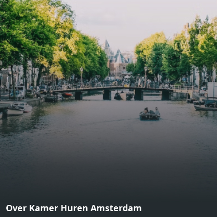
bathroom and fitted wardrobes. High-grade finishes
include oak flooring (with floor heating), modular led
lighting, exquisitely tailored wall panels and floor-to-
ceiling windows with layered treatments.Notice:
Displayed prices and data are not final, and should be
used for informative purpose only. They are not
contractual or binding. Energy pass This building is not
subject to EnEV. - Flatscreen TV - Hairdryer - Heating -
Towels and sheets - Iron - Hygiene utensils - Washing
machine - Oven - Microwave - Refrigerator - Internet -
Working desk Homelike Code: UBK-396713 Available From:
Now
Over Kamer Huren Amsterdam