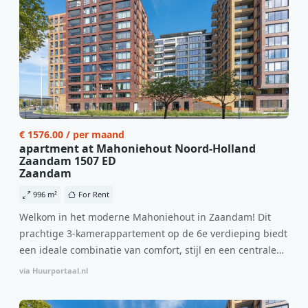
€ 1576.00 / per maand
apartment at Mahoniehout Noord-Holland
Zaandam 1507 ED
Zaandam
996 m²
For Rent
Welkom in het moderne Mahoniehout in Zaandam! Dit
prachtige 3-kamerappartement op de 6e verdieping biedt
een ideale combinatie van comfort, stijl en een centrale
locatie. Met een huurprijs van €1.576 per maand
via Huurportaal.nl
(inclusief BTW) en bijkomende servicekosten van €107,50
per maand is dit een geweldige kans voor professionals