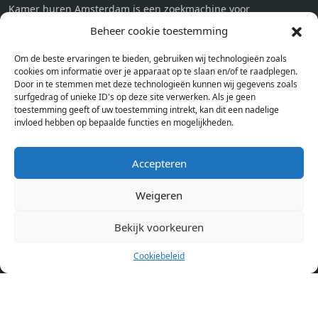
Kamer huren Amsterdam is een zoekmachine voor
studentenkamers en appartementen in Amsterdam. Wij halen
Beheer cookie toestemming
bij verschillende aanbieders het kamer aanbod per stad op.
Om de beste ervaringen te bieden, gebruiken wij technologieën zoals
Hierdoor kan je op één pagina het complete aanbod kamers in
cookies om informatie over je apparaat op te slaan en/of te raadplegen.
Amsterdam bekijken. Voor het meest recente en complete
Door in te stemmen met deze technologieën kunnen wij gegevens zoals
aanbod ben je bij ons een juiste adres. Wij verhuren zelf geen
surfgedrag of unieke ID's op deze site verwerken. Als je geen
toestemming geeft of uw toestemming intrekt, kan dit een nadelige
studentenkamers of appartementen, maar tonen enkel het
invloed hebben op bepaalde functies en mogelijkheden.
aanbod. Staat jouw nieuwe kamer er tussen, meld je dan aan
op de website van de kameraanbieder.
Accepteren
Weigeren
Kamers in andere steden
Kamer huren in Amsterdam
Bekijk voorkeuren
Cookiebeleid
Pagina’s
Home
Blog