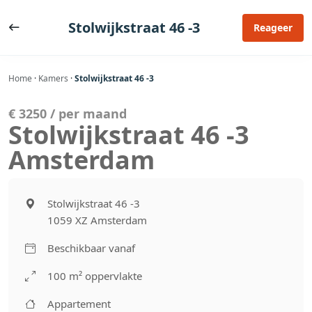
Ga
naar
Stolwijkstraat 46 -3
Reageer
de
inhoud
Home
·
Kamers
·
Stolwijkstraat 46 -3
€ 3250 / per maand
Stolwijkstraat 46 -3
Amsterdam
Stolwijkstraat 46 -3
1059 XZ Amsterdam
Beschikbaar vanaf
100 m² oppervlakte
Appartement