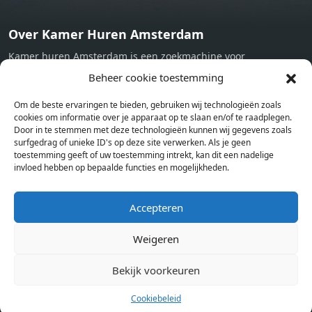
Over Kamer Huren Amsterdam
Kamer huren Amsterdam is een zoekmachine voor
studentenkamers en appartementen in Amsterdam. Wij halen
Beheer cookie toestemming
bij verschillende aanbieders het kamer aanbod per stad op.
Om de beste ervaringen te bieden, gebruiken wij technologieën zoals
Hierdoor kan je op één pagina het complete aanbod kamers in
cookies om informatie over je apparaat op te slaan en/of te raadplegen.
Amsterdam bekijken. Voor het meest recente en complete
Door in te stemmen met deze technologieën kunnen wij gegevens zoals
aanbod ben je bij ons een juiste adres. Wij verhuren zelf geen
surfgedrag of unieke ID's op deze site verwerken. Als je geen
toestemming geeft of uw toestemming intrekt, kan dit een nadelige
studentenkamers of appartementen, maar tonen enkel het
invloed hebben op bepaalde functies en mogelijkheden.
aanbod. Staat jouw nieuwe kamer er tussen, meld je dan aan
op de website van de kameraanbieder.
Accepteren
Weigeren
Kamers in andere steden
Kamer huren in Amsterdam
Bekijk voorkeuren
Cookiebeleid