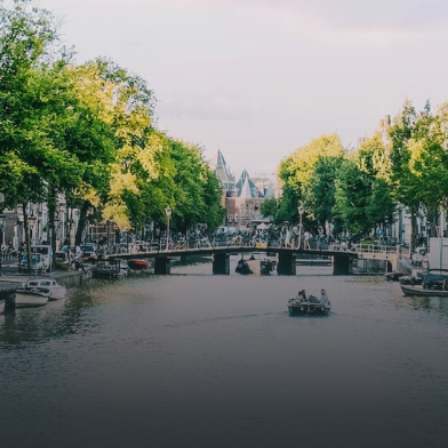
specially designed to attract native birds and
butterflies.The bright residence features an efficient and
functional open floor plan, a unique custom kitchen, a
bathroom and fitted wardrobes. High-grade finishes
include oak flooring (with floor heating), modular led
lighting, exquisitely tailored wall panels and floor-to-
ceiling windows with layered treatments.Notice:
Displayed prices and data are not final, and should be
used for informative purpose only. They are not
contractual or binding. Energy pass This building is not
subject to EnEV. - Flatscreen TV - Hairdryer - Heating -
Towels and sheets - Iron - Hygiene utensils - Washing
machine - Oven - Microwave - Refrigerator - Internet -
Working desk Homelike Code: UBK-396713 Available From:
Now