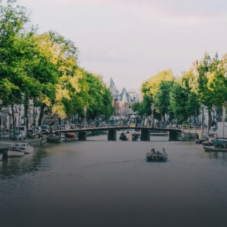
specially designed to attract native birds and
butterflies.The bright residence features an efficient and
functional open floor plan, a unique custom kitchen, a
bathroom and fitted wardrobes. High-grade finishes
include oak flooring (with floor heating), modular led
lighting, exquisitely tailored wall panels and floor-to-
ceiling windows with layered treatments.Notice:
Displayed prices and data are not final, and should be
used for informative purpose only. They are not
contractual or binding. Energy pass This building is not
subject to EnEV. - Flatscreen TV - Hairdryer - Heating -
Towels and sheets - Iron - Hygiene utensils - Washing
machine - Oven - Microwave - Refrigerator - Internet -
Working desk Homelike Code: UBK-396713 Available From:
Now