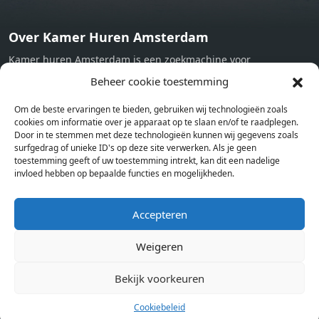
Over Kamer Huren Amsterdam
Kamer huren Amsterdam is een zoekmachine voor
studentenkamers en appartementen in Amsterdam. Wij halen
Beheer cookie toestemming
bij verschillende aanbieders het kamer aanbod per stad op.
Om de beste ervaringen te bieden, gebruiken wij technologieën zoals
Hierdoor kan je op één pagina het complete aanbod kamers in
cookies om informatie over je apparaat op te slaan en/of te raadplegen.
Amsterdam bekijken. Voor het meest recente en complete
Door in te stemmen met deze technologieën kunnen wij gegevens zoals
aanbod ben je bij ons een juiste adres. Wij verhuren zelf geen
surfgedrag of unieke ID's op deze site verwerken. Als je geen
toestemming geeft of uw toestemming intrekt, kan dit een nadelige
studentenkamers of appartementen, maar tonen enkel het
invloed hebben op bepaalde functies en mogelijkheden.
aanbod. Staat jouw nieuwe kamer er tussen, meld je dan aan
op de website van de kameraanbieder.
Accepteren
Weigeren
Kamers in andere steden
Kamer huren in Amsterdam
Bekijk voorkeuren
Cookiebeleid