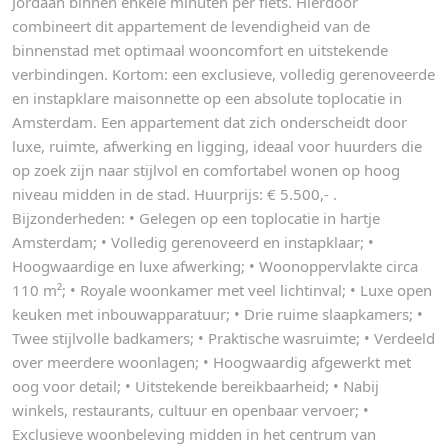
Jordaan binnen enkele minuten per fiets. Hierdoor
combineert dit appartement de levendigheid van de
binnenstad met optimaal wooncomfort en uitstekende
verbindingen. Kortom: een exclusieve, volledig gerenoveerde
en instapklare maisonnette op een absolute toplocatie in
Amsterdam. Een appartement dat zich onderscheidt door
luxe, ruimte, afwerking en ligging, ideaal voor huurders die
op zoek zijn naar stijlvol en comfortabel wonen op hoog
niveau midden in de stad. Huurprijs: € 5.500,- .
Bijzonderheden: • Gelegen op een toplocatie in hartje
Amsterdam; • Volledig gerenoveerd en instapklaar; •
Hoogwaardige en luxe afwerking; • Woonoppervlakte circa
110 m²; • Royale woonkamer met veel lichtinval; • Luxe open
keuken met inbouwapparatuur; • Drie ruime slaapkamers; •
Twee stijlvolle badkamers; • Praktische wasruimte; • Verdeeld
over meerdere woonlagen; • Hoogwaardig afgewerkt met
oog voor detail; • Uitstekende bereikbaarheid; • Nabij
winkels, restaurants, cultuur en openbaar vervoer; •
Exclusieve woonbeleving midden in het centrum van