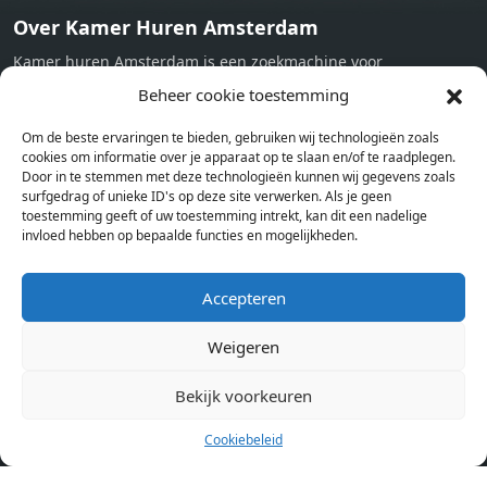
Over Kamer Huren Amsterdam
Kamer huren Amsterdam is een zoekmachine voor
studentenkamers en appartementen in Amsterdam. Wij halen
Beheer cookie toestemming
bij verschillende aanbieders het kamer aanbod per stad op.
Om de beste ervaringen te bieden, gebruiken wij technologieën zoals
Hierdoor kan je op één pagina het complete aanbod kamers in
cookies om informatie over je apparaat op te slaan en/of te raadplegen.
Amsterdam bekijken. Voor het meest recente en complete
Door in te stemmen met deze technologieën kunnen wij gegevens zoals
aanbod ben je bij ons een juiste adres. Wij verhuren zelf geen
surfgedrag of unieke ID's op deze site verwerken. Als je geen
toestemming geeft of uw toestemming intrekt, kan dit een nadelige
studentenkamers of appartementen, maar tonen enkel het
invloed hebben op bepaalde functies en mogelijkheden.
aanbod. Staat jouw nieuwe kamer er tussen, meld je dan aan
op de website van de kameraanbieder.
Accepteren
Weigeren
Kamers in andere steden
Kamer huren in Amsterdam
Bekijk voorkeuren
Cookiebeleid
Pagina’s