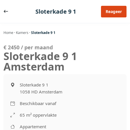
Ga
naar
Sloterkade 9 1
Reageer
de
inhoud
Home
·
Kamers
·
Sloterkade 9 1
€ 2450 / per maand
Sloterkade 9 1
Amsterdam
Sloterkade 9 1
1058 HD Amsterdam
Beschikbaar vanaf
65 m² oppervlakte
Appartement