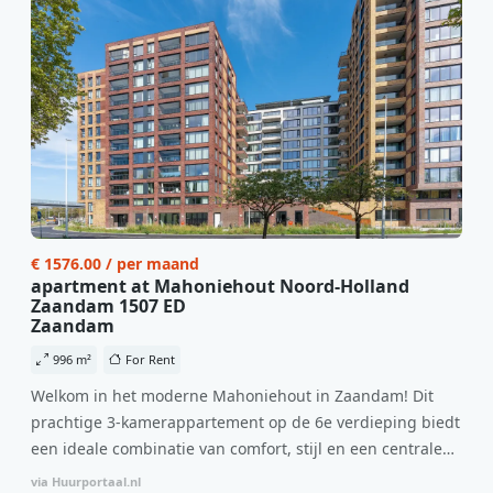
€ 1576.00 / per maand
apartment at Mahoniehout Noord-Holland
Zaandam 1507 ED
Zaandam
996 m²
For Rent
Welkom in het moderne Mahoniehout in Zaandam! Dit
prachtige 3-kamerappartement op de 6e verdieping biedt
een ideale combinatie van comfort, stijl en een centrale
locatie. Met een huurprijs van €1.576 per maand
via Huurportaal.nl