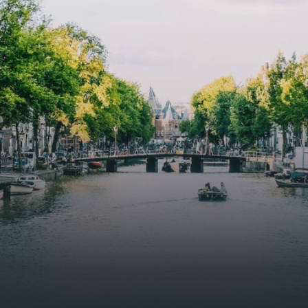
butterflies.The bright residence features an efficient and
functional open floor plan, a unique custom kitchen, a
bathroom and fitted wardrobes. High-grade finishes
include oak flooring (with floor heating), modular led
lighting, exquisitely tailored wall panels and floor-to-
ceiling windows with layered treatments.Notice:
Displayed prices and data are not final, and should be
used for informative purpose only. They are not
contractual or binding. Energy pass This building is not
subject to EnEV. - Flatscreen TV - Hairdryer - Heating -
Towels and sheets - Iron - Hygiene utensils - Washing
machine - Oven - Microwave - Refrigerator - Internet -
Working desk Homelike Code: UBK-396713 Available From:
Now