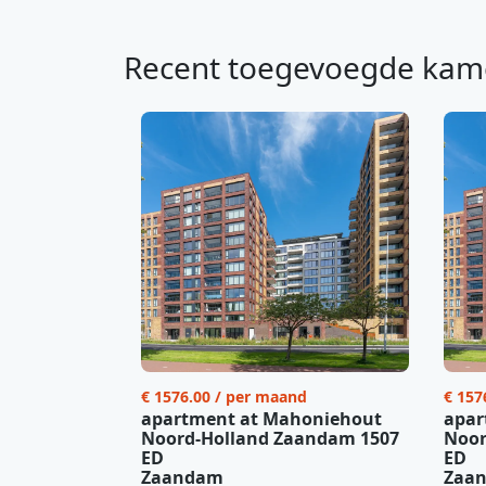
Recent toegevoegde kam
€ 1576.00 / per maand
€ 157
apartment at Mahoniehout
apar
Noord-Holland Zaandam 1507
Noor
ED
ED
Zaandam
Zaa