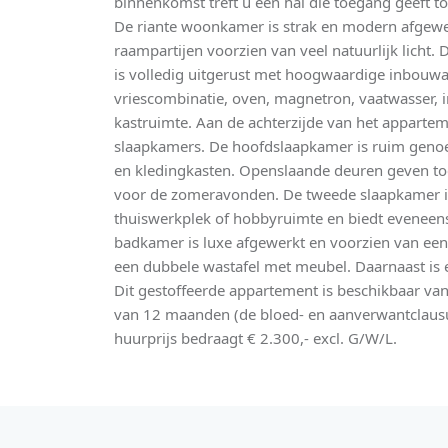
binnenkomst treft u een hal die toegang geeft to
De riante woonkamer is strak en modern afgewer
raampartijen voorzien van veel natuurlijk licht
is volledig uitgerust met hoogwaardige inbouw
vriescombinatie, oven, magnetron, vaatwasser, i
kastruimte. Aan de achterzijde van het apparte
slaapkamers. De hoofdslaapkamer is ruim gen
en kledingkasten. Openslaande deuren geven toe
voor de zomeravonden. De tweede slaapkamer is
thuiswerkplek of hobbyruimte en biedt eveneens
badkamer is luxe afgewerkt en voorzien van een
een dubbele wastafel met meubel. Daarnaast is e
Dit gestoffeerde appartement is beschikbaar van
van 12 maanden (de bloed- en aanverwantclausu
huurprijs bedraagt € 2.300,- excl. G/W/L.