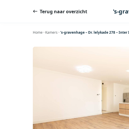
Ga
naar
's-gr
Terug naar overzicht
de
inhoud
Home
·
Kamers
·
's-gravenhage – Dr. lelykade 278 – Inte