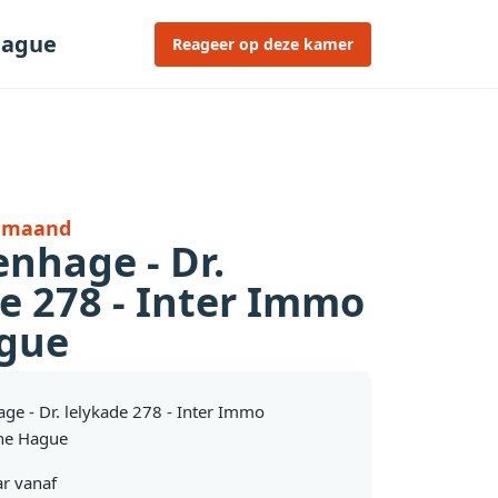
 Hague
Reageer op deze kamer
r maand
enhage - Dr.
e 278 - Inter Immo
gue
age - Dr. lelykade 278 - Inter Immo
he Hague
r vanaf