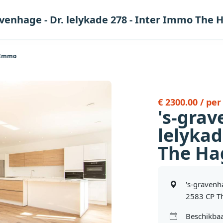
avenhage - Dr. lelykade 278 - Inter Immo The
r Immo
€ 2300.00 / pe
's-grav
lelykad
The Ha
's-gravenh
2583 CP T
Beschikbaa