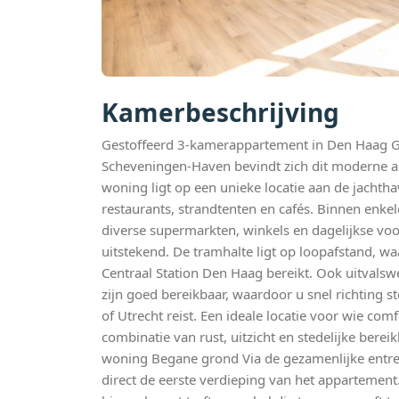
Kamerbeschrijving
Gestoffeerd 3-kamerappartement in Den Haag Ge
Scheveningen-Haven bevindt zich dit moderne ap
woning ligt op een unieke locatie aan de jachth
restaurants, strandtenten en cafés. Binnen enke
diverse supermarkten, winkels en dagelijkse voo
uitstekend. De tramhalte ligt op loopafstand, 
Centraal Station Den Haag bereikt. Ook uitvals
zijn goed bereikbaar, waardoor u snel richting
of Utrecht reist. Een ideale locatie voor wie co
combinatie van rust, uitzicht en stedelijke berei
woning Begane grond Via de gezamenlijke entree 
direct de eerste verdieping van het appartement.