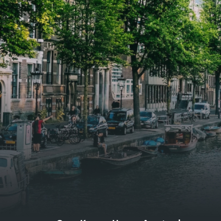
biedt genoeg ruimte voor een
biedt
gezellige zithoek én een stijlvolle
gezell
eethoek. De keuken is van alle
eetho
gemakken voorzien, perfect voor het
gemak
bereiden van heerlijke maaltijden.
berei
Vanuit de woonkamer stap je zo het
Vanui
balkon op, waar je kunt genieten
balko
van een prachtig uitzicht en een
van e
moment van rust. De woning
momen
beschikt over twee comfortabele
besch
slaapkamers van respectievelijk 12,1
slaap
m² en 8 m². Beide kamers bieden tal
m² en
van mogelijkheden, zoals een fijne
van m
werkplek, een logeerkamer of een
werkp
persoonlijke slaapkamer. De
perso
moderne badkamer is voorzien van
moder
een douche en wastafel, en er is een
een d
apart toilet - ideaal voor extra
apart 
gemak en privacy. Gelegen in een
gemak