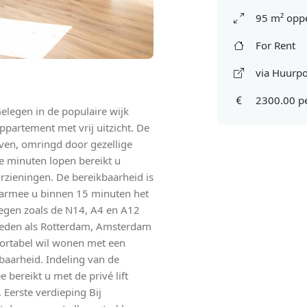
95 m² oppe
For Rent
via Huurpo
2300.00 p
legen in de populaire wijk
partement met vrij uitzicht. De
aven, omringd door gezellige
le minuten lopen bereikt u
rzieningen. De bereikbaarheid is
waarmee u binnen 15 minuten het
wegen zoals de N14, A4 en A12
 steden als Rotterdam, Amsterdam
mfortabel wil wonen met een
kbaarheid. Indeling van de
bereikt u met de privé lift
 Eerste verdieping Bij