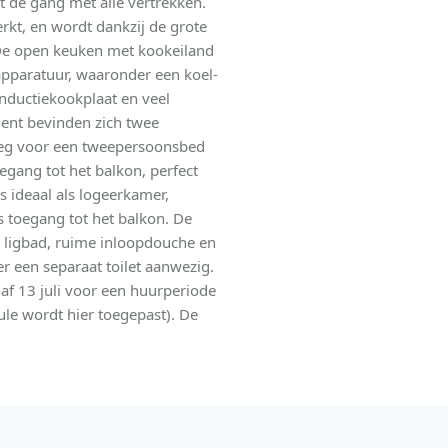
t de gang met alle vertrekken.
kt, en wordt dankzij de grote
. De open keuken met kookeiland
apparatuur, waaronder een koel-
nductiekookplaat en veel
ment bevinden zich twee
oeg voor een tweepersoonsbed
gang tot het balkon, perfect
 ideaal als logeerkamer,
 toegang tot het balkon. De
 ligbad, ruime inloopdouche en
r een separaat toilet aanwezig.
af 13 juli voor een huurperiode
le wordt hier toegepast). De