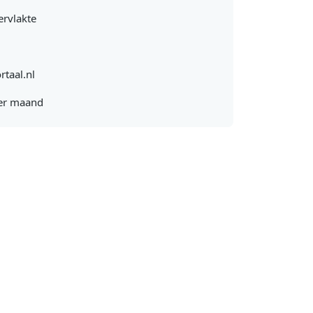
rvlakte
rtaal.nl
er maand