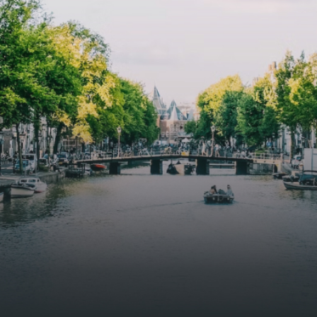
butterflies.The bright residence features an efficient and
functional open floor plan, a unique custom kitchen, a
bathroom and fitted wardrobes. High-grade finishes
include oak flooring (with floor heating), modular led
lighting, exquisitely tailored wall panels and floor-to-
ceiling windows with layered treatments.Notice:
Displayed prices and data are not final, and should be
used for informative purpose only. They are not
contractual or binding. Energy pass This building is not
subject to EnEV. - Flatscreen TV - Hairdryer - Heating -
Towels and sheets - Iron - Hygiene utensils - Washing
machine - Oven - Microwave - Refrigerator - Internet -
Working desk Homelike Code: UBK-396713 Available From:
Now