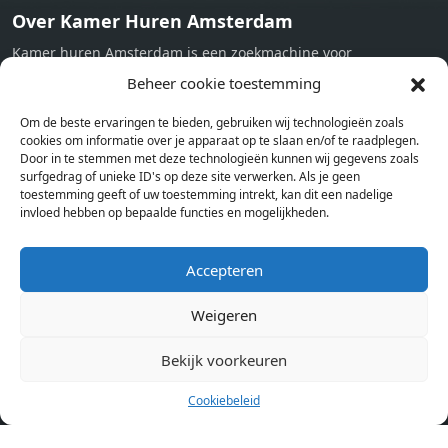
Over Kamer Huren Amsterdam
Kamer huren Amsterdam is een zoekmachine voor
studentenkamers en appartementen in Amsterdam. Wij halen
Beheer cookie toestemming
bij verschillende aanbieders het kamer aanbod per stad op.
Om de beste ervaringen te bieden, gebruiken wij technologieën zoals
Hierdoor kan je op één pagina het complete aanbod kamers in
cookies om informatie over je apparaat op te slaan en/of te raadplegen.
Amsterdam bekijken. Voor het meest recente en complete
Door in te stemmen met deze technologieën kunnen wij gegevens zoals
aanbod ben je bij ons een juiste adres. Wij verhuren zelf geen
surfgedrag of unieke ID's op deze site verwerken. Als je geen
toestemming geeft of uw toestemming intrekt, kan dit een nadelige
studentenkamers of appartementen, maar tonen enkel het
invloed hebben op bepaalde functies en mogelijkheden.
aanbod. Staat jouw nieuwe kamer er tussen, meld je dan aan
op de website van de kameraanbieder.
Accepteren
Weigeren
Kamers in andere steden
Kamer huren in Amsterdam
Bekijk voorkeuren
Cookiebeleid
Pagina’s