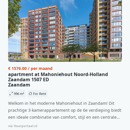
€ 1576.00 / per maand
apartment at Mahoniehout Noord-Holland
Zaandam 1507 ED
Zaandam
996 m²
For Rent
Welkom in het moderne Mahoniehout in Zaandam! Dit
prachtige 3-kamerappartement op de 6e verdieping biedt
een ideale combinatie van comfort, stijl en een centrale
locatie. Met een huurprijs van €1.576 per maand
via Huurportaal.nl