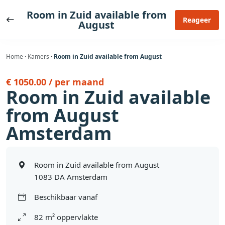
Ga
Room in Zuid available from
naar
Reageer
August
de
inhoud
Home
·
Kamers
·
Room in Zuid available from August
€ 1050.00 / per maand
Room in Zuid available
from August
Amsterdam
Room in Zuid available from August
1083 DA Amsterdam
Beschikbaar vanaf
82 m² oppervlakte