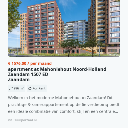
€ 1576.00 / per maand
apartment at Mahoniehout Noord-Holland
Zaandam 1507 ED
Zaandam
996 m²
For Rent
Welkom in het moderne Mahoniehout in Zaandam! Dit
prachtige 3-kamerappartement op de 6e verdieping biedt
een ideale combinatie van comfort, stijl en een centrale
locatie. Met een huurprijs van €1.576 per maand
via Huurportaal.nl
(inclusief BTW) en bijkomende servicekosten van €107,50