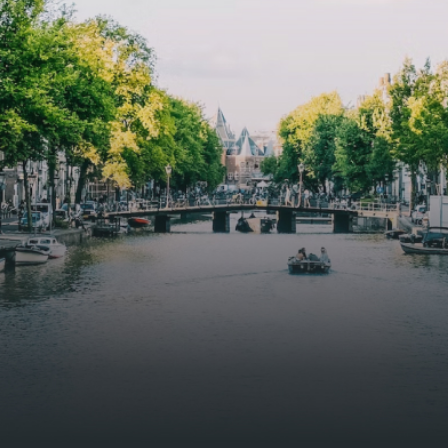
functional open floor plan, a unique custom kitchen, a
bathroom and fitted wardrobes. High-grade finishes
include oak flooring (with floor heating), modular led
lighting, exquisitely tailored wall panels and floor-to-
ceiling windows with layered treatments.Notice:
Displayed prices and data are not final, and should be
used for informative purpose only. They are not
contractual or binding. Energy pass This building is not
subject to EnEV. - Flatscreen TV - Hairdryer - Heating -
Towels and sheets - Iron - Hygiene utensils - Washing
machine - Oven - Microwave - Refrigerator - Internet -
Working desk Homelike Code: UBK-396713 Available From:
Now