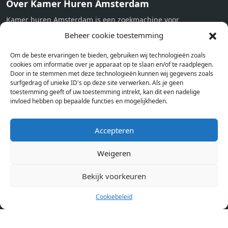
Over Kamer Huren Amsterdam
Kamer huren Amsterdam is een zoekmachine voor
studentenkamers en appartementen in Amsterdam. Wij halen
Beheer cookie toestemming
bij verschillende aanbieders het kamer aanbod per stad op.
Om de beste ervaringen te bieden, gebruiken wij technologieën zoals
Hierdoor kan je op één pagina het complete aanbod kamers in
cookies om informatie over je apparaat op te slaan en/of te raadplegen.
Amsterdam bekijken. Voor het meest recente en complete
Door in te stemmen met deze technologieën kunnen wij gegevens zoals
aanbod ben je bij ons een juiste adres. Wij verhuren zelf geen
surfgedrag of unieke ID's op deze site verwerken. Als je geen
toestemming geeft of uw toestemming intrekt, kan dit een nadelige
studentenkamers of appartementen, maar tonen enkel het
invloed hebben op bepaalde functies en mogelijkheden.
aanbod. Staat jouw nieuwe kamer er tussen, meld je dan aan
op de website van de kameraanbieder.
Accepteren
Weigeren
Kamers in andere steden
Kamer huren in Amsterdam
Bekijk voorkeuren
Cookiebeleid
Pagina’s
Home