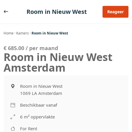
Ga
naar
Room in Nieuw West
Reageer
de
inhoud
Home
·
Kamers
·
Room in Nieuw West
€ 685.00 / per maand
Room in Nieuw West
Amsterdam
Room in Nieuw West
1069 LA Amsterdam
Beschikbaar vanaf
6 m² oppervlakte
For Rent