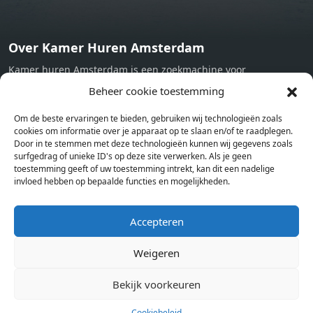
Over Kamer Huren Amsterdam
Kamer huren Amsterdam is een zoekmachine voor
studentenkamers en appartementen in Amsterdam. Wij halen
Beheer cookie toestemming
bij verschillende aanbieders het kamer aanbod per stad op.
Om de beste ervaringen te bieden, gebruiken wij technologieën zoals
Hierdoor kan je op één pagina het complete aanbod kamers in
cookies om informatie over je apparaat op te slaan en/of te raadplegen.
Amsterdam bekijken. Voor het meest recente en complete
Door in te stemmen met deze technologieën kunnen wij gegevens zoals
aanbod ben je bij ons een juiste adres. Wij verhuren zelf geen
surfgedrag of unieke ID's op deze site verwerken. Als je geen
toestemming geeft of uw toestemming intrekt, kan dit een nadelige
studentenkamers of appartementen, maar tonen enkel het
invloed hebben op bepaalde functies en mogelijkheden.
aanbod. Staat jouw nieuwe kamer er tussen, meld je dan aan
op de website van de kameraanbieder.
Accepteren
Weigeren
Kamers in andere steden
Kamer huren in Amsterdam
Bekijk voorkeuren
Cookiebeleid