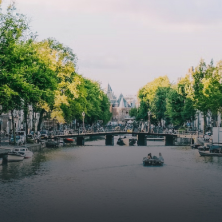
cooling, improved air quality and acoustics, and are
specially designed to attract native birds and
butterflies.The bright residence features an efficient and
functional open floor plan, a unique custom kitchen, a
bathroom and fitted wardrobes. High-grade finishes
include oak flooring (with floor heating), modular led
lighting, exquisitely tailored wall panels and floor-to-
ceiling windows with layered treatments.Notice:
Displayed prices and data are not final, and should be
used for informative purpose only. They are not
contractual or binding. Energy pass This building is not
subject to EnEV. - Flatscreen TV - Hairdryer - Heating -
Towels and sheets - Iron - Hygiene utensils - Washing
machine - Oven - Microwave - Refrigerator - Internet -
Working desk Homelike Code: UBK-396713 Available From:
Now