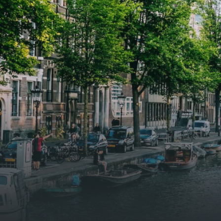
samen goed voor 44 m² aan
samen
leefruimte. De lichte woonkamer
leefr
biedt genoeg ruimte voor een
biedt
gezellige zithoek én een stijlvolle
gezell
eethoek. De keuken is van alle
eetho
gemakken voorzien, perfect voor het
gemak
bereiden van heerlijke maaltijden.
berei
Vanuit de woonkamer stap je zo het
Vanui
balkon op, waar je kunt genieten
balko
van een prachtig uitzicht en een
van e
moment van rust. De woning
momen
beschikt over twee comfortabele
besch
slaapkamers van respectievelijk 12,1
slaap
m² en 8 m². Beide kamers bieden tal
m² en
van mogelijkheden, zoals een fijne
van m
werkplek, een logeerkamer of een
werkp
persoonlijke slaapkamer. De
perso
moderne badkamer is voorzien van
moder
een douche en wastafel, en er is een
een d