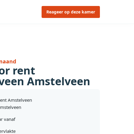
Reageer op deze kamer
 maand
or rent
veen Amstelveen
rent Amstelveen
mstelveen
r vanaf
rvlakte