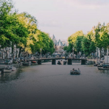
 goed voor 44 m² aan
residential complex in the
uimte. De lichte woonkamer
Weteringbuurt. The fully furni
 genoeg ruimte voor een
ready-to-live, contemporary
ige zithoek én een stijlvolle
apartments with separate priv
ek. De keuken is van alle
storage and secure bicycle pa
ken voorzien, perfect voor het
with an elegant lobby with an
den van heerlijke maaltijden.
elevator and green communal
t de woonkamer stap je zo het
spaces.The building incorpora
n op, waar je kunt genieten
solar panels to generate ener
en prachtig uitzicht en een
supply. The windows have sola
t van rust. De woning
control glazing, and the apar
ikt over twee comfortabele
have climate control driven by
kamers van respectievelijk 12,1
thermal energy storage system
 8 m². Beide kamers bieden tal
Underfloor heating and coolin
ogelijkheden, zoals een fijne
contribute to a healthy indoor
lek, een logeerkamer of een
environment. The atriums' sea
onlijke slaapkamer. De
green walls provide natural 
ne badkamer is voorzien van
cooling, improved air quality 
ouche en wastafel, en er is een
acoustics, and are specially