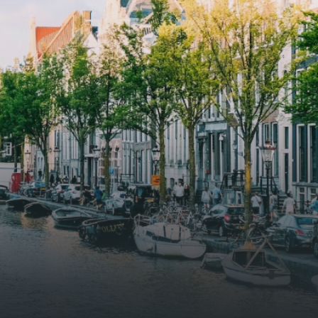
supply. The windows have solar
shed,
control glazing, and the apartments
have climate control driven by a
ate
thermal energy storage system.
rking
Underfloor heating and cooling
contribute to a healthy indoor
environment. The atriums' seasonal
tes
green walls provide natural summer
gy
cooling, improved air quality and
r
acoustics, and are specially
tments
designed to attract native birds and
 a
butterflies.The bright residence
.
features an efficient and functional
g
open floor plan, a unique custom
kitchen, a bathroom and fitted
sonal
wardrobes. High-grade finishes
summer
include oak flooring (with floor
and
heating), modular led lighting,
exquisitely tailored wall panels and