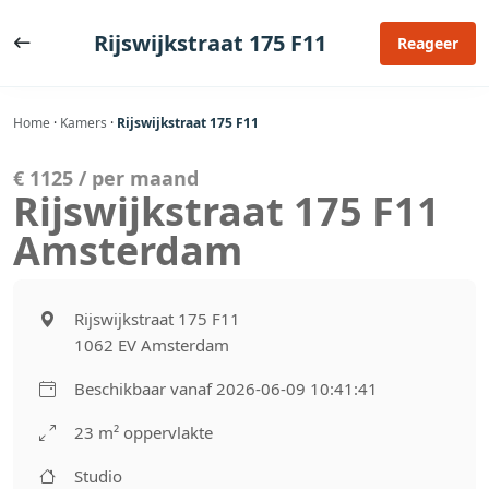
Ga
naar
Rijswijkstraat 175 F11
Reageer
de
inhoud
Home
·
Kamers
·
Rijswijkstraat 175 F11
€ 1125 / per maand
Rijswijkstraat 175 F11
Amsterdam
Rijswijkstraat 175 F11
1062 EV Amsterdam
Beschikbaar vanaf 2026-06-09 10:41:41
23 m² oppervlakte
Studio