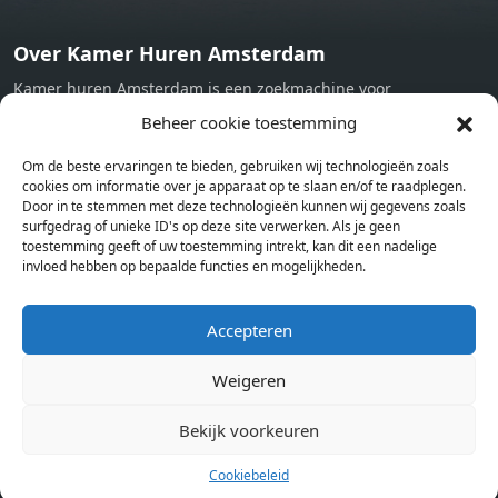
Over Kamer Huren Amsterdam
Kamer huren Amsterdam is een zoekmachine voor
studentenkamers en appartementen in Amsterdam. Wij halen
Beheer cookie toestemming
bij verschillende aanbieders het kamer aanbod per stad op.
Om de beste ervaringen te bieden, gebruiken wij technologieën zoals
Hierdoor kan je op één pagina het complete aanbod kamers in
cookies om informatie over je apparaat op te slaan en/of te raadplegen.
Amsterdam bekijken. Voor het meest recente en complete
Door in te stemmen met deze technologieën kunnen wij gegevens zoals
aanbod ben je bij ons een juiste adres. Wij verhuren zelf geen
surfgedrag of unieke ID's op deze site verwerken. Als je geen
toestemming geeft of uw toestemming intrekt, kan dit een nadelige
studentenkamers of appartementen, maar tonen enkel het
invloed hebben op bepaalde functies en mogelijkheden.
aanbod. Staat jouw nieuwe kamer er tussen, meld je dan aan
op de website van de kameraanbieder.
Accepteren
Weigeren
Kamers in andere steden
Kamer huren in Amsterdam
Bekijk voorkeuren
Cookiebeleid