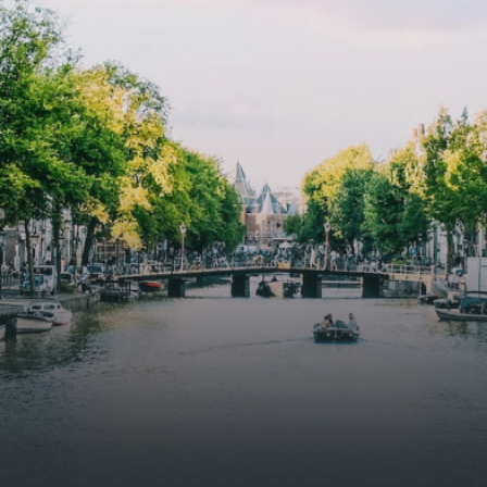
specially designed to attract native birds and
butterflies.The bright residence features an efficient and
functional open floor plan, a unique custom kitchen, a
bathroom and fitted wardrobes. High-grade finishes
include oak flooring (with floor heating), modular led
lighting, exquisitely tailored wall panels and floor-to-
ceiling windows with layered treatments.Notice:
Displayed prices and data are not final, and should be
used for informative purpose only. They are not
contractual or binding. Energy pass This building is not
subject to EnEV. - Flatscreen TV - Hairdryer - Heating -
Towels and sheets - Iron - Hygiene utensils - Washing
machine - Oven - Microwave - Refrigerator - Internet -
Working desk Homelike Code: UBK-396713 Available From:
Now