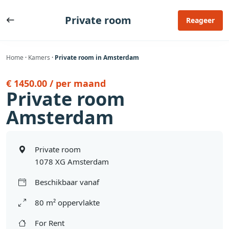
Ga
naar
Private room
Reageer
de
inhoud
Home
·
Kamers
·
Private room in Amsterdam
€ 1450.00 / per maand
Private room
Amsterdam
Private room
1078 XG Amsterdam
Beschikbaar vanaf
80 m² oppervlakte
For Rent