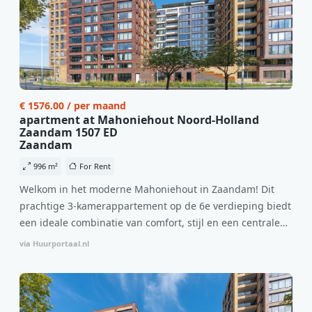
€ 1576.00 / per maand
apartment at Mahoniehout Noord-Holland
Zaandam 1507 ED
Zaandam
996 m²
For Rent
Welkom in het moderne Mahoniehout in Zaandam! Dit
prachtige 3-kamerappartement op de 6e verdieping biedt
een ideale combinatie van comfort, stijl en een centrale
locatie. Met een huurprijs van €1.576 per maand
via Huurportaal.nl
(inclusief BTW) en bijkomende servicekosten van €107,50
per maand is dit een geweldige kans voor professionals
die op zoek zijn naar een woning die direct beschikbaar is
vanaf 1 april 2026. Bij binnenkomst word je verwelkomd