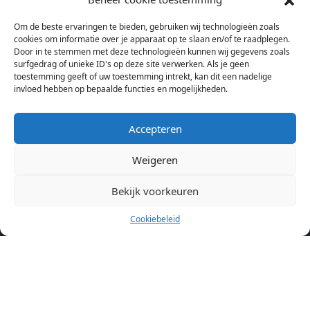
bij verschillende aanbieders het kamer aanbod per stad op.
Om de beste ervaringen te bieden, gebruiken wij technologieën zoals
Hierdoor kan je op één pagina het complete aanbod kamers in
cookies om informatie over je apparaat op te slaan en/of te raadplegen.
Amsterdam bekijken. Voor het meest recente en complete
Door in te stemmen met deze technologieën kunnen wij gegevens zoals
aanbod ben je bij ons een juiste adres. Wij verhuren zelf geen
surfgedrag of unieke ID's op deze site verwerken. Als je geen
toestemming geeft of uw toestemming intrekt, kan dit een nadelige
studentenkamers of appartementen, maar tonen enkel het
invloed hebben op bepaalde functies en mogelijkheden.
aanbod. Staat jouw nieuwe kamer er tussen, meld je dan aan
op de website van de kameraanbieder.
Accepteren
Weigeren
Kamers in andere steden
Kamer huren in Amsterdam
Bekijk voorkeuren
Cookiebeleid
Pagina’s
Home
Blog
Over ons
Cookiebeleid (EU)