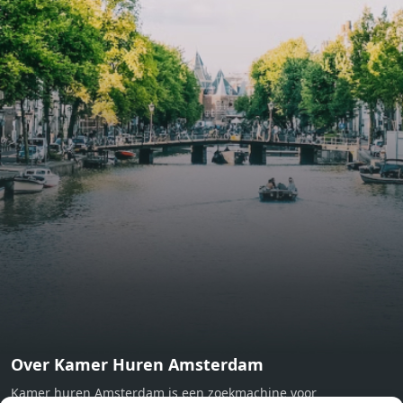
include oak flooring (with floor heating), modular led
lighting, exquisitely tailored wall panels and floor-to-
ceiling windows with layered treatments.Notice:
Displayed prices and data are not final, and should be
used for informative purpose only. They are not
contractual or binding. Energy pass This building is not
subject to EnEV. - Flatscreen TV - Hairdryer - Heating -
Towels and sheets - Iron - Hygiene utensils - Washing
machine - Oven - Microwave - Refrigerator - Internet -
Working desk Homelike Code: UBK-396713 Available From:
Now
Over Kamer Huren Amsterdam
Kamer huren Amsterdam is een zoekmachine voor