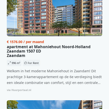
€ 1576.00 / per maand
apartment at Mahoniehout Noord-Holland
Zaandam 1507 ED
Zaandam
996 m²
For Rent
Welkom in het moderne Mahoniehout in Zaandam! Dit
prachtige 3-kamerappartement op de 6e verdieping biedt
een ideale combinatie van comfort, stijl en een centrale
locatie. Met een huurprijs van €1.576 per maand
via Huurportaal.nl
(inclusief BTW) en bijkomende servicekosten van €107,50
per maand is dit een geweldige kans voor professionals
die op zoek zijn naar een woning die direct beschikbaar is