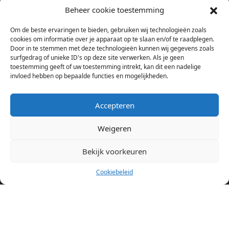
studentenkamers en appartementen in Amsterdam. Wij halen
Beheer cookie toestemming
bij verschillende aanbieders het kamer aanbod per stad op.
Om de beste ervaringen te bieden, gebruiken wij technologieën zoals
Hierdoor kan je op één pagina het complete aanbod kamers in
cookies om informatie over je apparaat op te slaan en/of te raadplegen.
Amsterdam bekijken. Voor het meest recente en complete
Door in te stemmen met deze technologieën kunnen wij gegevens zoals
aanbod ben je bij ons een juiste adres. Wij verhuren zelf geen
surfgedrag of unieke ID's op deze site verwerken. Als je geen
toestemming geeft of uw toestemming intrekt, kan dit een nadelige
studentenkamers of appartementen, maar tonen enkel het
invloed hebben op bepaalde functies en mogelijkheden.
aanbod. Staat jouw nieuwe kamer er tussen, meld je dan aan
op de website van de kameraanbieder.
Accepteren
Weigeren
Kamers in andere steden
Kamer huren in Amsterdam
Bekijk voorkeuren
Cookiebeleid
Pagina’s
Home
Blog
Over ons