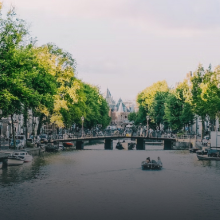
cooling, improved air quality and acoustics, and are
specially designed to attract native birds and
butterflies.The bright residence features an efficient and
functional open floor plan, a unique custom kitchen, a
bathroom and fitted wardrobes. High-grade finishes
include oak flooring (with floor heating), modular led
lighting, exquisitely tailored wall panels and floor-to-
ceiling windows with layered treatments.Notice:
Displayed prices and data are not final, and should be
used for informative purpose only. They are not
contractual or binding. Energy pass This building is not
subject to EnEV. - Flatscreen TV - Hairdryer - Heating -
Towels and sheets - Iron - Hygiene utensils - Washing
machine - Oven - Microwave - Refrigerator - Internet -
Working desk Homelike Code: UBK-396713 Available From:
Now