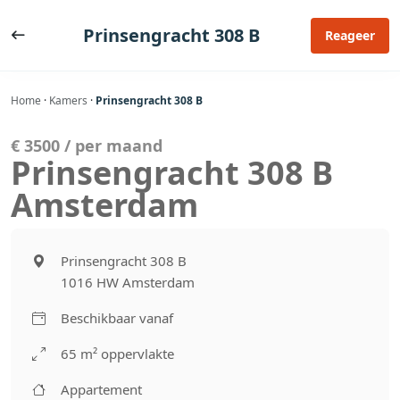
Ga
naar
Prinsengracht 308 B
Reageer
de
inhoud
Home
·
Kamers
·
Prinsengracht 308 B
€ 3500 / per maand
Prinsengracht 308 B
Amsterdam
Prinsengracht 308 B
1016 HW Amsterdam
Beschikbaar vanaf
65 m² oppervlakte
Appartement