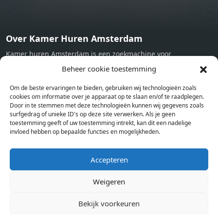
Over Kamer Huren Amsterdam
Kamer huren Amsterdam is een zoekmachine voor
studentenkamers en appartementen in Amsterdam. Wij halen
Beheer cookie toestemming
bij verschillende aanbieders het kamer aanbod per stad op.
Om de beste ervaringen te bieden, gebruiken wij technologieën zoals
Hierdoor kan je op één pagina het complete aanbod kamers in
cookies om informatie over je apparaat op te slaan en/of te raadplegen.
Amsterdam bekijken. Voor het meest recente en complete
Door in te stemmen met deze technologieën kunnen wij gegevens zoals
aanbod ben je bij ons een juiste adres. Wij verhuren zelf geen
surfgedrag of unieke ID's op deze site verwerken. Als je geen
toestemming geeft of uw toestemming intrekt, kan dit een nadelige
studentenkamers of appartementen, maar tonen enkel het
invloed hebben op bepaalde functies en mogelijkheden.
aanbod. Staat jouw nieuwe kamer er tussen, meld je dan aan
op de website van de kameraanbieder.
Accepteren
Weigeren
Kamers in andere steden
Kamer huren in Amsterdam
Bekijk voorkeuren