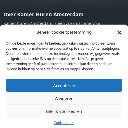
Over Kamer Huren Amsterdam
Kamer huren Amsterdam is een zoekmachine voor
studentenkamers en appartementen in Amsterdam. Wij halen
Beheer cookie toestemming
bij verschillende aanbieders het kamer aanbod per stad op.
Om de beste ervaringen te bieden, gebruiken wij technologieën zoals
Hierdoor kan je op één pagina het complete aanbod kamers in
cookies om informatie over je apparaat op te slaan en/of te raadplegen.
Amsterdam bekijken. Voor het meest recente en complete
Door in te stemmen met deze technologieën kunnen wij gegevens zoals
aanbod ben je bij ons een juiste adres. Wij verhuren zelf geen
surfgedrag of unieke ID's op deze site verwerken. Als je geen
toestemming geeft of uw toestemming intrekt, kan dit een nadelige
studentenkamers of appartementen, maar tonen enkel het
invloed hebben op bepaalde functies en mogelijkheden.
aanbod. Staat jouw nieuwe kamer er tussen, meld je dan aan
op de website van de kameraanbieder.
Accepteren
Weigeren
Kamers in andere steden
Kamer huren in Amsterdam
Bekijk voorkeuren
Cookiebeleid