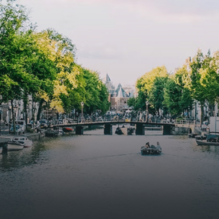
specially designed to attract native birds and
butterflies.The bright residence features an efficient and
functional open floor plan, a unique custom kitchen, a
bathroom and fitted wardrobes. High-grade finishes
include oak flooring (with floor heating), modular led
lighting, exquisitely tailored wall panels and floor-to-
ceiling windows with layered treatments.Notice:
Displayed prices and data are not final, and should be
used for informative purpose only. They are not
contractual or binding. Energy pass This building is not
subject to EnEV. - Flatscreen TV - Hairdryer - Heating -
Towels and sheets - Iron - Hygiene utensils - Washing
machine - Oven - Microwave - Refrigerator - Internet -
Working desk Homelike Code: UBK-396713 Available From:
Now