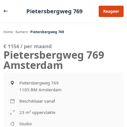
Ga
naar
Pietersbergweg 769
Reageer
de
inhoud
Home
·
Kamers
·
Pietersbergweg 769
€ 1154 / per maand
Pietersbergweg 769
Amsterdam
Pietersbergweg 769
1105 BM Amsterdam
Beschikbaar vanaf
23 m² oppervlakte
Studio