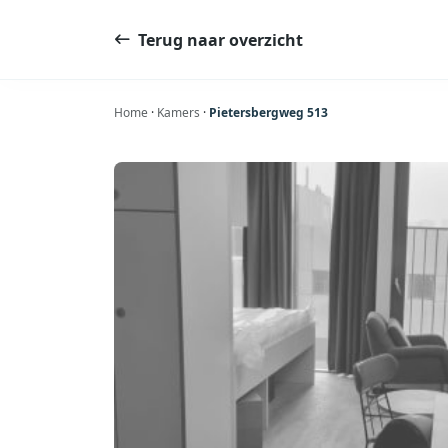
Ga
naar
Terug naar overzicht
de
inhoud
Home
·
Kamers
·
Pietersbergweg 513