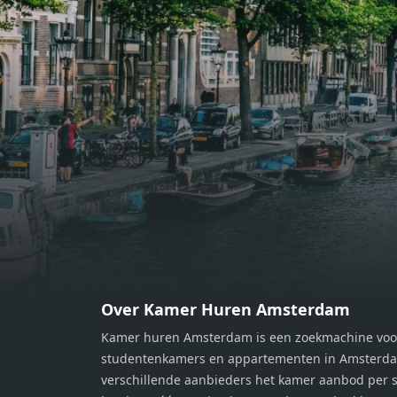
bereiden van heerlijke maaltijden.
berei
Vanuit de woonkamer stap je zo het
Vanui
balkon op, waar je kunt genieten
balko
van een prachtig uitzicht en een
van e
moment van rust. De woning
momen
beschikt over twee comfortabele
besch
slaapkamers van respectievelijk 12,1
slaap
m² en 8 m². Beide kamers bieden tal
m² en
van mogelijkheden, zoals een fijne
van m
werkplek, een logeerkamer of een
werkp
persoonlijke slaapkamer. De
perso
moderne badkamer is voorzien van
moder
een douche en wastafel, en er is een
een d
apart toilet - ideaal voor extra
apart 
gemak en privacy. Gelegen in een
gemak
Over Kamer Huren Amsterdam
rustige, groene omgeving in
rusti
Kamer huren Amsterdam is een zoekmachine voo
Zaandam, bevindt de woning zich
Zaand
studentenkamers en appartementen in Amsterdam
op een perfecte locatie. Winkels,
op ee
verschillende aanbieders het kamer aanbod per s
openbaar vervoer en uitvalswegen
openb