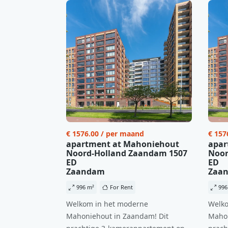
€ 1576.00 / per maand
€ 157
apartment at Mahoniehout
apar
Noord-Holland Zaandam 1507
Noor
ED
ED
Zaandam
Zaa
996 m²
For Rent
996
Welkom in het moderne
Welko
Mahoniehout in Zaandam! Dit
Mahon