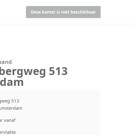
Deze kamer is niet beschikbaar
maand
sbergweg 513
rdam
rgweg 513
Amsterdam
r vanaf
rvlakte