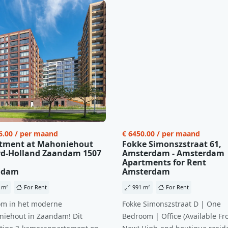
6.00 / per maand
€ 6450.00 / per maand
tment at Mahoniehout
Fokke Simonszstraat 61,
d-Holland Zaandam 1507
Amsterdam - Amsterdam
Apartments for Rent
ndam
Amsterdam
 m²
For Rent
991 m²
For Rent
m in het moderne
Fokke Simonszstraat D | One
iehout in Zaandam! Dit
Bedroom | Office (Available Fr