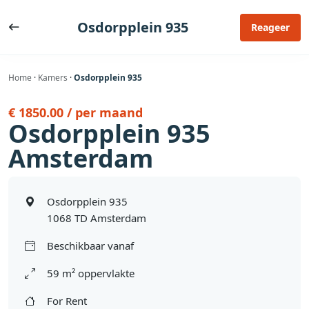
Ga
naar
Osdorpplein 935
Reageer
de
inhoud
Home
·
Kamers
·
Osdorpplein 935
€ 1850.00 / per maand
Osdorpplein 935
Amsterdam
Osdorpplein 935
1068 TD Amsterdam
Beschikbaar vanaf
59 m² oppervlakte
For Rent