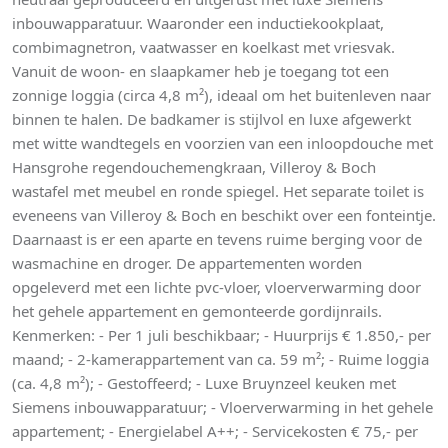
inbouwapparatuur. Waaronder een inductiekookplaat,
combimagnetron, vaatwasser en koelkast met vriesvak.
Vanuit de woon- en slaapkamer heb je toegang tot een
zonnige loggia (circa 4,8 m²), ideaal om het buitenleven naar
binnen te halen. De badkamer is stijlvol en luxe afgewerkt
met witte wandtegels en voorzien van een inloopdouche met
Hansgrohe regendouchemengkraan, Villeroy & Boch
wastafel met meubel en ronde spiegel. Het separate toilet is
eveneens van Villeroy & Boch en beschikt over een fonteintje.
Daarnaast is er een aparte en tevens ruime berging voor de
wasmachine en droger. De appartementen worden
opgeleverd met een lichte pvc-vloer, vloerverwarming door
het gehele appartement en gemonteerde gordijnrails.
Kenmerken: - Per 1 juli beschikbaar; - Huurprijs € 1.850,- per
maand; - 2-kamerappartement van ca. 59 m²; - Ruime loggia
(ca. 4,8 m²); - Gestoffeerd; - Luxe Bruynzeel keuken met
Siemens inbouwapparatuur; - Vloerverwarming in het gehele
appartement; - Energielabel A++; - Servicekosten € 75,- per