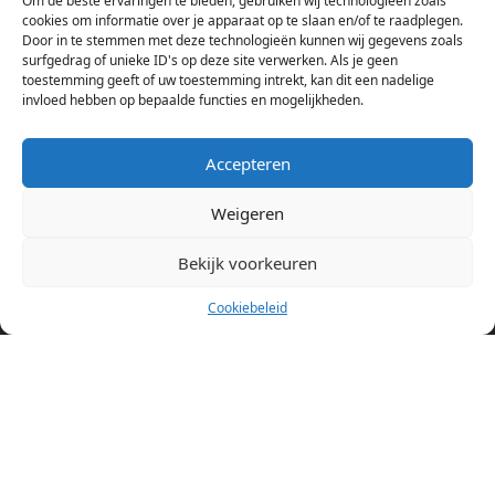
Om de beste ervaringen te bieden, gebruiken wij technologieën zoals
Hierdoor kan je op één pagina het complete aanbod kamers in
cookies om informatie over je apparaat op te slaan en/of te raadplegen.
Amsterdam bekijken. Voor het meest recente en complete
Door in te stemmen met deze technologieën kunnen wij gegevens zoals
aanbod ben je bij ons een juiste adres. Wij verhuren zelf geen
surfgedrag of unieke ID's op deze site verwerken. Als je geen
toestemming geeft of uw toestemming intrekt, kan dit een nadelige
studentenkamers of appartementen, maar tonen enkel het
invloed hebben op bepaalde functies en mogelijkheden.
aanbod. Staat jouw nieuwe kamer er tussen, meld je dan aan
op de website van de kameraanbieder.
Accepteren
Weigeren
Kamers in andere steden
Kamer huren in Amsterdam
Bekijk voorkeuren
Cookiebeleid
Pagina’s
Home
Blog
Over ons
Cookiebeleid (EU)