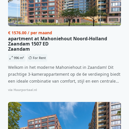
€ 1576.00 / per maand
apartment at Mahoniehout Noord-Holland
Zaandam 1507 ED
Zaandam
996 m²
For Rent
Welkom in het moderne Mahoniehout in Zaandam! Dit
prachtige 3-kamerappartement op de 6e verdieping biedt
een ideale combinatie van comfort, stijl en een centrale
locatie. Met een huurprijs van €1.576 per maand
via Huurportaal.nl
(inclusief BTW) en bijkomende servicekosten van €107,50
per maand is dit een geweldige kans voor professionals
die op zoek zijn naar een woning die direct beschikbaar is
vanaf 1 april 2026. Bij binnenkomst word je verwelkomd
in een ruime woonkamer met open keuken, samen goed