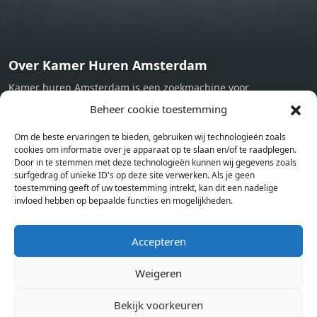
Over Kamer Huren Amsterdam
Kamer huren Amsterdam is een zoekmachine voor
studentenkamers en appartementen in Amsterdam. Wij halen
Beheer cookie toestemming
bij verschillende aanbieders het kamer aanbod per stad op.
Om de beste ervaringen te bieden, gebruiken wij technologieën zoals
Hierdoor kan je op één pagina het complete aanbod kamers in
cookies om informatie over je apparaat op te slaan en/of te raadplegen.
Amsterdam bekijken. Voor het meest recente en complete
Door in te stemmen met deze technologieën kunnen wij gegevens zoals
aanbod ben je bij ons een juiste adres. Wij verhuren zelf geen
surfgedrag of unieke ID's op deze site verwerken. Als je geen
toestemming geeft of uw toestemming intrekt, kan dit een nadelige
studentenkamers of appartementen, maar tonen enkel het
invloed hebben op bepaalde functies en mogelijkheden.
aanbod. Staat jouw nieuwe kamer er tussen, meld je dan aan
op de website van de kameraanbieder.
Accepteren
Weigeren
Kamers in andere steden
Kamer huren in Amsterdam
Bekijk voorkeuren