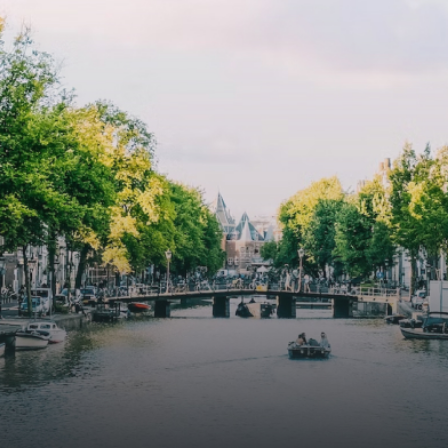
atriums' seasonal green walls provide natural summer
cooling, improved air quality and acoustics, and are
specially designed to attract native birds and
butterflies.The bright residence features an efficient and
functional open floor plan, a unique custom kitchen, a
bathroom and fitted wardrobes. High-grade finishes
include oak flooring (with floor heating), modular led
lighting, exquisitely tailored wall panels and floor-to-
ceiling windows with layered treatments.Notice:
Displayed prices and data are not final, and should be
used for informative purpose only. They are not
contractual or binding. Energy pass This building is not
subject to EnEV. - Flatscreen TV - Hairdryer - Heating -
Towels and sheets - Iron - Hygiene utensils - Washing
machine - Oven - Microwave - Refrigerator - Internet -
Working desk Homelike Code: UBK-396713 Available From:
Now