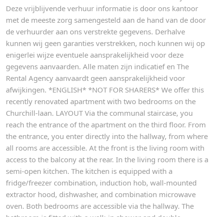
Deze vrijblijvende verhuur informatie is door ons kantoor
met de meeste zorg samengesteld aan de hand van de door
de verhuurder aan ons verstrekte gegevens. Derhalve
kunnen wij geen garanties verstrekken, noch kunnen wij op
enigerlei wijze eventuele aansprakelijkheid voor deze
gegevens aanvaarden. Alle maten zijn indicatief en The
Rental Agency aanvaardt geen aansprakelijkheid voor
afwijkingen. *ENGLISH* *NOT FOR SHARERS* We offer this
recently renovated apartment with two bedrooms on the
Churchill-laan. LAYOUT Via the communal staircase, you
reach the entrance of the apartment on the third floor. From
the entrance, you enter directly into the hallway, from where
all rooms are accessible. At the front is the living room with
access to the balcony at the rear. In the living room there is a
semi-open kitchen. The kitchen is equipped with a
fridge/freezer combination, induction hob, wall-mounted
extractor hood, dishwasher, and combination microwave
oven. Both bedrooms are accessible via the hallway. The