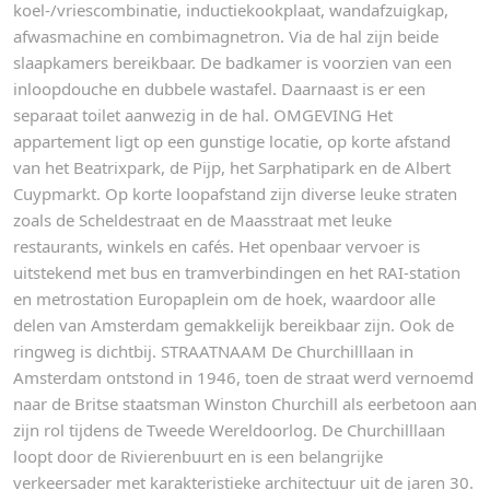
koel-/vriescombinatie, inductiekookplaat, wandafzuigkap,
afwasmachine en combimagnetron. Via de hal zijn beide
slaapkamers bereikbaar. De badkamer is voorzien van een
inloopdouche en dubbele wastafel. Daarnaast is er een
separaat toilet aanwezig in de hal. OMGEVING Het
appartement ligt op een gunstige locatie, op korte afstand
van het Beatrixpark, de Pijp, het Sarphatipark en de Albert
Cuypmarkt. Op korte loopafstand zijn diverse leuke straten
zoals de Scheldestraat en de Maasstraat met leuke
restaurants, winkels en cafés. Het openbaar vervoer is
uitstekend met bus en tramverbindingen en het RAI-station
en metrostation Europaplein om de hoek, waardoor alle
delen van Amsterdam gemakkelijk bereikbaar zijn. Ook de
ringweg is dichtbij. STRAATNAAM De Churchilllaan in
Amsterdam ontstond in 1946, toen de straat werd vernoemd
naar de Britse staatsman Winston Churchill als eerbetoon aan
zijn rol tijdens de Tweede Wereldoorlog. De Churchilllaan
loopt door de Rivierenbuurt en is een belangrijke
verkeersader met karakteristieke architectuur uit de jaren 30.