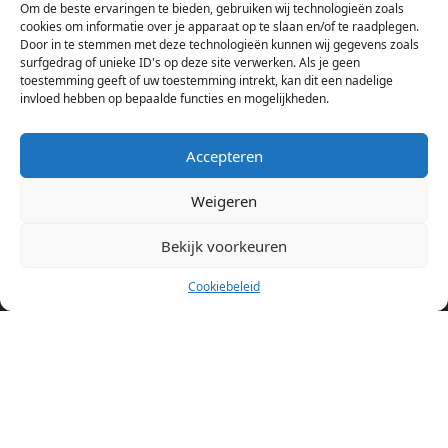
Om de beste ervaringen te bieden, gebruiken wij technologieën zoals
Hierdoor kan je op één pagina het complete aanbod kamers in
cookies om informatie over je apparaat op te slaan en/of te raadplegen.
Amsterdam bekijken. Voor het meest recente en complete
Door in te stemmen met deze technologieën kunnen wij gegevens zoals
aanbod ben je bij ons een juiste adres. Wij verhuren zelf geen
surfgedrag of unieke ID's op deze site verwerken. Als je geen
toestemming geeft of uw toestemming intrekt, kan dit een nadelige
studentenkamers of appartementen, maar tonen enkel het
invloed hebben op bepaalde functies en mogelijkheden.
aanbod. Staat jouw nieuwe kamer er tussen, meld je dan aan
op de website van de kameraanbieder.
Accepteren
Weigeren
Kamers in andere steden
Kamer huren in Amsterdam
Bekijk voorkeuren
Cookiebeleid
Pagina’s
Home
Blog
Over ons
Cookiebeleid (EU)