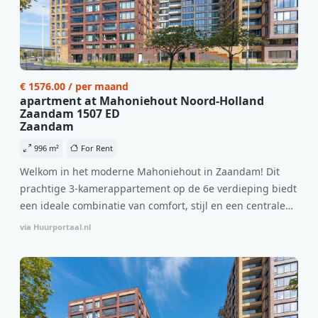
€ 1576.00 / per maand
apartment at Mahoniehout Noord-Holland
Zaandam 1507 ED
Zaandam
996 m²
For Rent
Welkom in het moderne Mahoniehout in Zaandam! Dit
prachtige 3-kamerappartement op de 6e verdieping biedt
een ideale combinatie van comfort, stijl en een centrale
locatie. Met een huurprijs van €1.576 per maand
via Huurportaal.nl
(inclusief BTW) en bijkomende servicekosten van €107,50
per maand is dit een geweldige kans voor professionals
die op zoek zijn naar een woning die direct beschikbaar is
vanaf 1 april 2026. Bij binnenkomst word je verwelkomd
in een ruime woonkamer met open keuken, samen goed