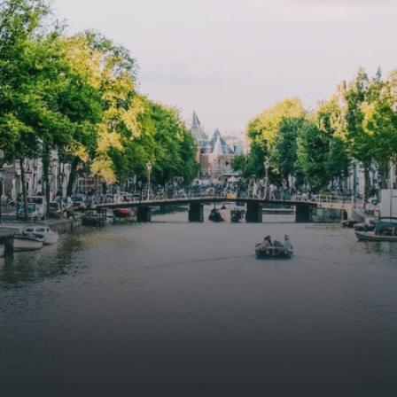
butterflies.The bright residence features an efficient and
functional open floor plan, a unique custom kitchen, a
bathroom and fitted wardrobes. High-grade finishes
include oak flooring (with floor heating), modular led
lighting, exquisitely tailored wall panels and floor-to-
ceiling windows with layered treatments.Notice:
Displayed prices and data are not final, and should be
used for informative purpose only. They are not
contractual or binding. Energy pass This building is not
subject to EnEV. - Flatscreen TV - Hairdryer - Heating -
Towels and sheets - Iron - Hygiene utensils - Washing
machine - Oven - Microwave - Refrigerator - Internet -
Working desk Homelike Code: UBK-396713 Available From:
Now