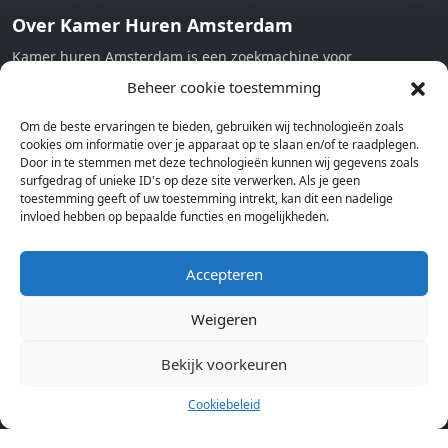
Over Kamer Huren Amsterdam
Kamer huren Amsterdam is een zoekmachine voor
studentenkamers en appartementen in Amsterdam. Wij halen
Beheer cookie toestemming
bij verschillende aanbieders het kamer aanbod per stad op.
Om de beste ervaringen te bieden, gebruiken wij technologieën zoals
Hierdoor kan je op één pagina het complete aanbod kamers in
cookies om informatie over je apparaat op te slaan en/of te raadplegen.
Amsterdam bekijken. Voor het meest recente en complete
Door in te stemmen met deze technologieën kunnen wij gegevens zoals
aanbod ben je bij ons een juiste adres. Wij verhuren zelf geen
surfgedrag of unieke ID's op deze site verwerken. Als je geen
toestemming geeft of uw toestemming intrekt, kan dit een nadelige
studentenkamers of appartementen, maar tonen enkel het
invloed hebben op bepaalde functies en mogelijkheden.
aanbod. Staat jouw nieuwe kamer er tussen, meld je dan aan
op de website van de kameraanbieder.
Accepteren
Weigeren
Kamers in andere steden
Kamer huren in Amsterdam
Bekijk voorkeuren
Cookiebeleid
Pagina’s