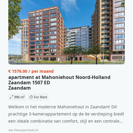
€ 1576.00 / per maand
apartment at Mahoniehout Noord-Holland
Zaandam 1507 ED
Zaandam
996 m²
For Rent
Welkom in het moderne Mahoniehout in Zaandam! Dit
prachtige 3-kamerappartement op de 6e verdieping biedt
een ideale combinatie van comfort, stijl en een centrale
locatie. Met een huurprijs van €1.576 per maand
via Huurportaal.nl