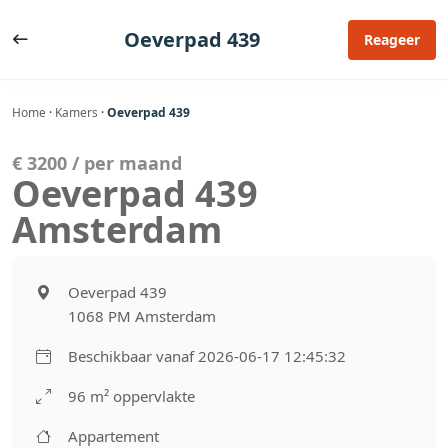
Ga
naar
Oeverpad 439
Reageer
de
inhoud
Home
·
Kamers
·
Oeverpad 439
€ 3200 / per maand
Oeverpad 439
Amsterdam
Oeverpad 439
1068 PM Amsterdam
Beschikbaar vanaf 2026-06-17 12:45:32
96 m² oppervlakte
Appartement