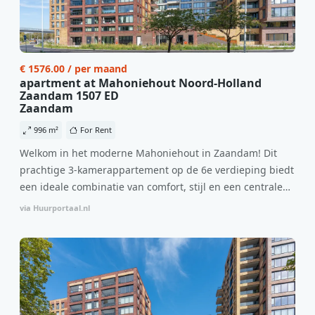
€ 1576.00 / per maand
apartment at Mahoniehout Noord-Holland
Zaandam 1507 ED
Zaandam
996 m²
For Rent
Welkom in het moderne Mahoniehout in Zaandam! Dit
prachtige 3-kamerappartement op de 6e verdieping biedt
een ideale combinatie van comfort, stijl en een centrale
locatie. Met een huurprijs van €1.576 per maand
via Huurportaal.nl
(inclusief BTW) en bijkomende servicekosten van €107,50
per maand is dit een geweldige kans voor professionals
die op zoek zijn naar een woning die direct beschikbaar is
vanaf 1 april 2026. Bij binnenkomst word je verwelkomd
in een ruime woonkamer met open keuken, samen goed
voor 44 m² aan leefruimte. De lichte woonkamer biedt