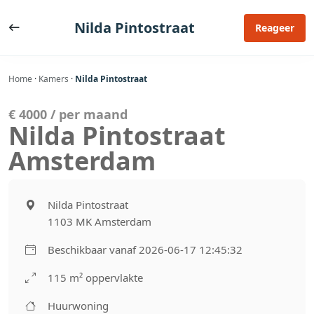
Ga
naar
Nilda Pintostraat
Reageer
de
inhoud
Home
·
Kamers
·
Nilda Pintostraat
€ 4000 / per maand
Nilda Pintostraat
Amsterdam
Nilda Pintostraat
1103 MK Amsterdam
Beschikbaar vanaf 2026-06-17 12:45:32
115 m² oppervlakte
Huurwoning