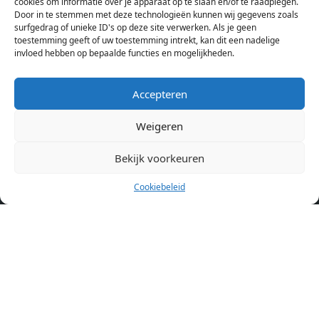
cookies om informatie over je apparaat op te slaan en/of te raadplegen.
Amsterdam bekijken. Voor het meest recente en complete
Door in te stemmen met deze technologieën kunnen wij gegevens zoals
aanbod ben je bij ons een juiste adres. Wij verhuren zelf geen
surfgedrag of unieke ID's op deze site verwerken. Als je geen
toestemming geeft of uw toestemming intrekt, kan dit een nadelige
studentenkamers of appartementen, maar tonen enkel het
invloed hebben op bepaalde functies en mogelijkheden.
aanbod. Staat jouw nieuwe kamer er tussen, meld je dan aan
op de website van de kameraanbieder.
Accepteren
Weigeren
Kamers in andere steden
Kamer huren in Amsterdam
Bekijk voorkeuren
Cookiebeleid
Pagina’s
Home
Blog
Over ons
Cookiebeleid (EU)