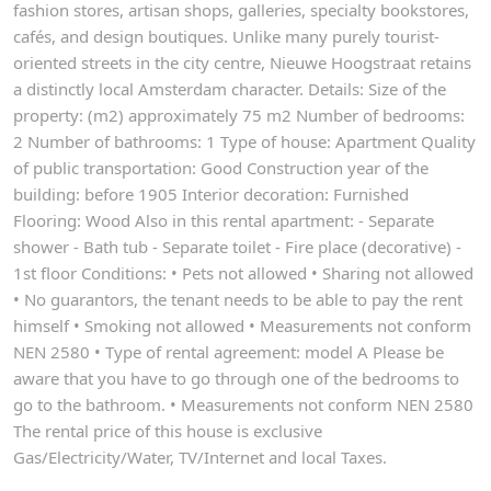
fashion stores, artisan shops, galleries, specialty bookstores,
cafés, and design boutiques. Unlike many purely tourist-
oriented streets in the city centre, Nieuwe Hoogstraat retains
a distinctly local Amsterdam character. Details: Size of the
property: (m2) approximately 75 m2 Number of bedrooms:
2 Number of bathrooms: 1 Type of house: Apartment Quality
of public transportation: Good Construction year of the
building: before 1905 Interior decoration: Furnished
Flooring: Wood Also in this rental apartment: - Separate
shower - Bath tub - Separate toilet - Fire place (decorative) -
1st floor Conditions: • Pets not allowed • Sharing not allowed
• No guarantors, the tenant needs to be able to pay the rent
himself • Smoking not allowed • Measurements not conform
NEN 2580 • Type of rental agreement: model A Please be
aware that you have to go through one of the bedrooms to
go to the bathroom. • Measurements not conform NEN 2580
The rental price of this house is exclusive
Gas/Electricity/Water, TV/Internet and local Taxes.