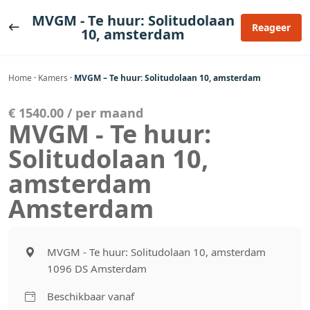
Ga
MVGM - Te huur: Solitudolaan
naar
Reageer
10, amsterdam
de
inhoud
Home
·
Kamers
·
MVGM – Te huur: Solitudolaan 10, amsterdam
€ 1540.00 / per maand
MVGM - Te huur:
Solitudolaan 10,
amsterdam
Amsterdam
MVGM - Te huur: Solitudolaan 10, amsterdam
1096 DS Amsterdam
Beschikbaar vanaf