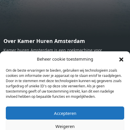
Over Kamer Huren Amsterdam
Kamer huren Amsterdam is een zoekmachine voor
studentenkamers en appartementen in Amsterdam. Wij halen
Beheer cookie toestemming
bij verschillende aanbieders het kamer aanbod per stad op.
Om de beste ervaringen te bieden, gebruiken wij technologieën zoals
Hierdoor kan je op één pagina het complete aanbod kamers in
cookies om informatie over je apparaat op te slaan en/of te raadplegen.
Amsterdam bekijken. Voor het meest recente en complete
Door in te stemmen met deze technologieën kunnen wij gegevens zoals
aanbod ben je bij ons een juiste adres. Wij verhuren zelf geen
surfgedrag of unieke ID's op deze site verwerken. Als je geen
toestemming geeft of uw toestemming intrekt, kan dit een nadelige
studentenkamers of appartementen, maar tonen enkel het
invloed hebben op bepaalde functies en mogelijkheden.
aanbod. Staat jouw nieuwe kamer er tussen, meld je dan aan
op de website van de kameraanbieder.
Accepteren
Weigeren
Kamers in andere steden