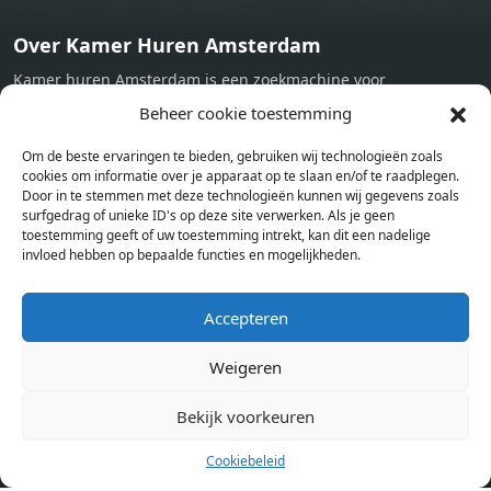
Over Kamer Huren Amsterdam
Kamer huren Amsterdam is een zoekmachine voor
studentenkamers en appartementen in Amsterdam. Wij halen
Beheer cookie toestemming
bij verschillende aanbieders het kamer aanbod per stad op.
Om de beste ervaringen te bieden, gebruiken wij technologieën zoals
Hierdoor kan je op één pagina het complete aanbod kamers in
cookies om informatie over je apparaat op te slaan en/of te raadplegen.
Amsterdam bekijken. Voor het meest recente en complete
Door in te stemmen met deze technologieën kunnen wij gegevens zoals
aanbod ben je bij ons een juiste adres. Wij verhuren zelf geen
surfgedrag of unieke ID's op deze site verwerken. Als je geen
toestemming geeft of uw toestemming intrekt, kan dit een nadelige
studentenkamers of appartementen, maar tonen enkel het
invloed hebben op bepaalde functies en mogelijkheden.
aanbod. Staat jouw nieuwe kamer er tussen, meld je dan aan
op de website van de kameraanbieder.
Accepteren
Weigeren
Kamers in andere steden
Kamer huren in Amsterdam
Bekijk voorkeuren
Cookiebeleid
Pagina’s