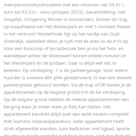
meerpersoonshuishoudens met een inkomen van 56.911,-
euro tot 93.531,- euro (prijspeil 2025). Garantstelling: niet
mogelijk. Omgeving Wonen in Amsterdam, binnen de ring,
op loopafstand van het Westerpark en met 5 minuten fietsen
in het centrum? Westerhoek ligt op het randje van Oud-
Sloterdijk, stadsdeel West. Je rijdt met de auto zo de A10 op.
Voor een bioscoop of terrasbezoek ben je via het fiets- en
wandelpad achter de Molenwerf binnen enkele minuten in
het Westerpark en de Jordaan. Daar is altijd wel iets te
beleven. Op verdieping -1 is de parkeergarage. Voor iedere
huurder is sowieso één plek gereserveerd. Er kan een tweede
parkeerplaats gehuurd worden. Via de trap of lift bereik je de
appartementen op de begane grond t/m de 6e verdieping.
Op de begane grond hebben de meeste appartementen een
berging waar je onder meer je fiets kan stallen. Het
appartement beschikt altijd over een witte keuken compleet
met Siemens inbouwapparatuur. Ieder appartement heeft
strak afgewerkte wanden, luxe badkamer met ligbad, aparte
douche en brede wastafel met twee kranen. Ook beschikt dit