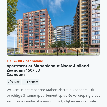
€ 1576.00 / per maand
apartment at Mahoniehout Noord-Holland
Zaandam 1507 ED
Zaandam
996 m²
For Rent
Welkom in het moderne Mahoniehout in Zaandam! Dit
prachtige 3-kamerappartement op de 6e verdieping biedt
een ideale combinatie van comfort, stijl en een centrale
locatie. Met een huurprijs van €1.576 per maand