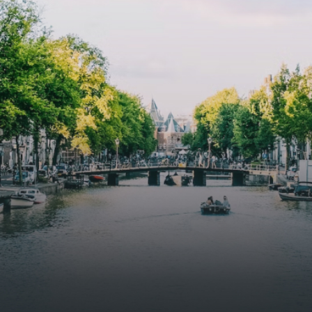
specially designed to attract native birds and
butterflies.The bright residence features an efficient and
functional open floor plan, a unique custom kitchen, a
bathroom and fitted wardrobes. High-grade finishes
include oak flooring (with floor heating), modular led
lighting, exquisitely tailored wall panels and floor-to-
ceiling windows with layered treatments.Notice:
Displayed prices and data are not final, and should be
used for informative purpose only. They are not
contractual or binding. Energy pass This building is not
subject to EnEV. - Flatscreen TV - Hairdryer - Heating -
Towels and sheets - Iron - Hygiene utensils - Washing
machine - Oven - Microwave - Refrigerator - Internet -
Working desk Homelike Code: UBK-396713 Available From:
Now