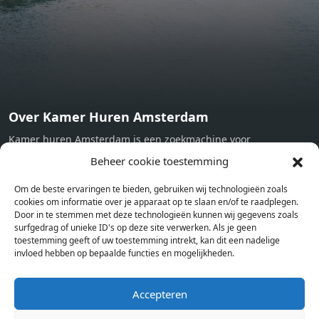
Now
Over Kamer Huren Amsterdam
Kamer huren Amsterdam is een zoekmachine voor
studentenkamers en appartementen in Amsterdam. Wij halen
Beheer cookie toestemming
bij verschillende aanbieders het kamer aanbod per stad op.
Om de beste ervaringen te bieden, gebruiken wij technologieën zoals
Hierdoor kan je op één pagina het complete aanbod kamers in
cookies om informatie over je apparaat op te slaan en/of te raadplegen.
Amsterdam bekijken. Voor het meest recente en complete
Door in te stemmen met deze technologieën kunnen wij gegevens zoals
aanbod ben je bij ons een juiste adres. Wij verhuren zelf geen
surfgedrag of unieke ID's op deze site verwerken. Als je geen
toestemming geeft of uw toestemming intrekt, kan dit een nadelige
studentenkamers of appartementen, maar tonen enkel het
invloed hebben op bepaalde functies en mogelijkheden.
aanbod. Staat jouw nieuwe kamer er tussen, meld je dan aan
op de website van de kameraanbieder.
Accepteren