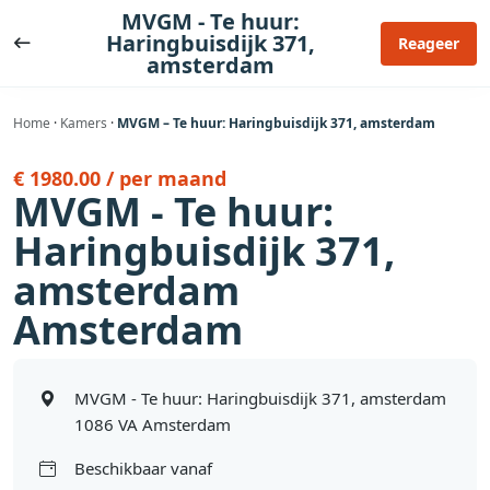
Ga
MVGM - Te huur:
naar
Haringbuisdijk 371,
Reageer
amsterdam
de
inhoud
Home
·
Kamers
·
MVGM – Te huur: Haringbuisdijk 371, amsterdam
€ 1980.00 / per maand
MVGM - Te huur:
Haringbuisdijk 371,
amsterdam
Amsterdam
MVGM - Te huur: Haringbuisdijk 371, amsterdam
1086 VA Amsterdam
Beschikbaar vanaf