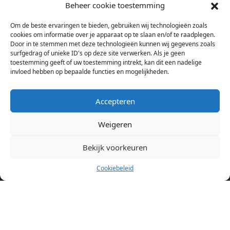
studentenkamers en appartementen in Amsterdam. Wij halen
Beheer cookie toestemming
bij verschillende aanbieders het kamer aanbod per stad op.
Om de beste ervaringen te bieden, gebruiken wij technologieën zoals
Hierdoor kan je op één pagina het complete aanbod kamers in
cookies om informatie over je apparaat op te slaan en/of te raadplegen.
Amsterdam bekijken. Voor het meest recente en complete
Door in te stemmen met deze technologieën kunnen wij gegevens zoals
aanbod ben je bij ons een juiste adres. Wij verhuren zelf geen
surfgedrag of unieke ID's op deze site verwerken. Als je geen
toestemming geeft of uw toestemming intrekt, kan dit een nadelige
studentenkamers of appartementen, maar tonen enkel het
invloed hebben op bepaalde functies en mogelijkheden.
aanbod. Staat jouw nieuwe kamer er tussen, meld je dan aan
op de website van de kameraanbieder.
Accepteren
Weigeren
Kamers in andere steden
Kamer huren in Amsterdam
Bekijk voorkeuren
Cookiebeleid
Pagina’s
Home
Blog
Over ons