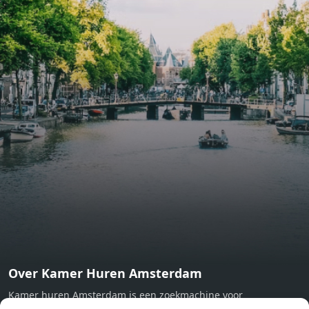
include oak flooring (with floor heating), modular led
lighting, exquisitely tailored wall panels and floor-to-
ceiling windows with layered treatments.Notice:
Displayed prices and data are not final, and should be
used for informative purpose only. They are not
contractual or binding. Energy pass This building is not
subject to EnEV. - Flatscreen TV - Hairdryer - Heating -
Towels and sheets - Iron - Hygiene utensils - Washing
machine - Oven - Microwave - Refrigerator - Internet -
Working desk Homelike Code: UBK-396713 Available From:
Now
Over Kamer Huren Amsterdam
Kamer huren Amsterdam is een zoekmachine voor