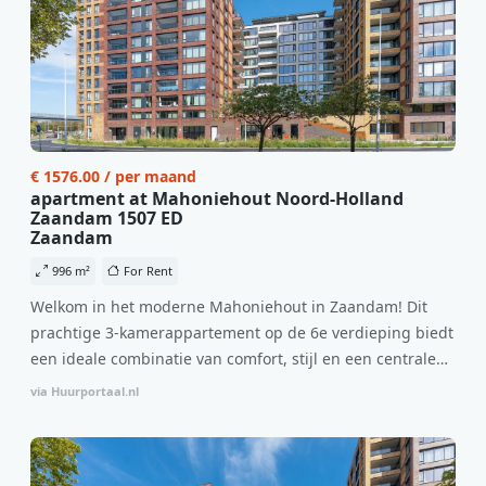
€ 1576.00 / per maand
apartment at Mahoniehout Noord-Holland
Zaandam 1507 ED
Zaandam
996 m²
For Rent
Welkom in het moderne Mahoniehout in Zaandam! Dit
prachtige 3-kamerappartement op de 6e verdieping biedt
een ideale combinatie van comfort, stijl en een centrale
locatie. Met een huurprijs van €1.576 per maand
via Huurportaal.nl
(inclusief BTW) en bijkomende servicekosten van €107,50
per maand is dit een geweldige kans voor professionals
die op zoek zijn naar een woning die direct beschikbaar is