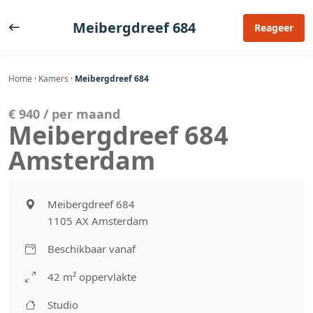
Ga
naar
Meibergdreef 684
Reageer
de
inhoud
Home
·
Kamers
·
Meibergdreef 684
€ 940 / per maand
Meibergdreef 684
Amsterdam
Meibergdreef 684
1105 AX Amsterdam
Beschikbaar vanaf
42 m² oppervlakte
Studio