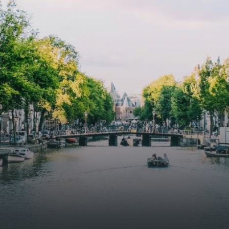
specially designed to attract native birds and
butterflies.The bright residence features an efficient and
functional open floor plan, a unique custom kitchen, a
bathroom and fitted wardrobes. High-grade finishes
include oak flooring (with floor heating), modular led
lighting, exquisitely tailored wall panels and floor-to-
ceiling windows with layered treatments.Notice:
Displayed prices and data are not final, and should be
used for informative purpose only. They are not
contractual or binding. Energy pass This building is not
subject to EnEV. - Flatscreen TV - Hairdryer - Heating -
Towels and sheets - Iron - Hygiene utensils - Washing
machine - Oven - Microwave - Refrigerator - Internet -
Working desk Homelike Code: UBK-396713 Available From:
Now