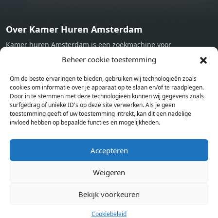
Over Kamer Huren Amsterdam
Kamer huren Amsterdam is een zoekmachine voor
studentenkamers en appartementen in Amsterdam. Wij halen
Beheer cookie toestemming
bij verschillende aanbieders het kamer aanbod per stad op.
Om de beste ervaringen te bieden, gebruiken wij technologieën zoals
Hierdoor kan je op één pagina het complete aanbod kamers in
cookies om informatie over je apparaat op te slaan en/of te raadplegen.
Amsterdam bekijken. Voor het meest recente en complete
Door in te stemmen met deze technologieën kunnen wij gegevens zoals
aanbod ben je bij ons een juiste adres. Wij verhuren zelf geen
surfgedrag of unieke ID's op deze site verwerken. Als je geen
toestemming geeft of uw toestemming intrekt, kan dit een nadelige
studentenkamers of appartementen, maar tonen enkel het
invloed hebben op bepaalde functies en mogelijkheden.
aanbod. Staat jouw nieuwe kamer er tussen, meld je dan aan
op de website van de kameraanbieder.
Accepteren
Weigeren
Kamers in andere steden
Kamer huren in Amsterdam
Bekijk voorkeuren
Cookiebeleid