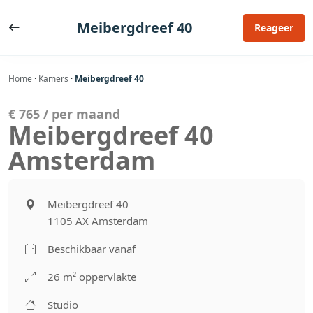
Ga
naar
Meibergdreef 40
Reageer
de
inhoud
Home
·
Kamers
·
Meibergdreef 40
€ 765 / per maand
Meibergdreef 40
Amsterdam
Meibergdreef 40
1105 AX Amsterdam
Beschikbaar vanaf
26 m² oppervlakte
Studio