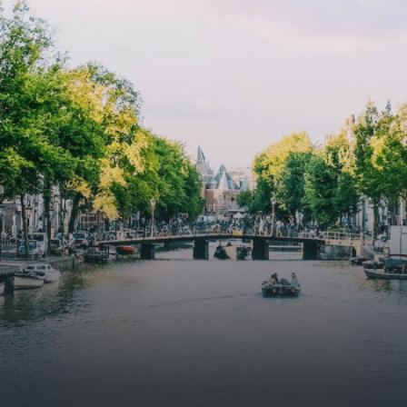
specially designed to attract native birds and
butterflies.The bright residence features an efficient and
functional open floor plan, a unique custom kitchen, a
bathroom and fitted wardrobes. High-grade finishes
include oak flooring (with floor heating), modular led
lighting, exquisitely tailored wall panels and floor-to-
ceiling windows with layered treatments.Notice:
Displayed prices and data are not final, and should be
used for informative purpose only. They are not
contractual or binding. Energy pass This building is not
subject to EnEV. - Flatscreen TV - Hairdryer - Heating -
Towels and sheets - Iron - Hygiene utensils - Washing
machine - Oven - Microwave - Refrigerator - Internet -
Working desk Homelike Code: UBK-396713 Available From:
Now