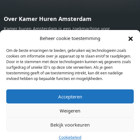
Over Kamer Huren Amsterdam
Kamer huren Amsterdam is een zoekmachine voor
studentenkamers en appartementen in Amsterdam. Wij halen
Beheer cookie toestemming
bij verschillende aanbieders het kamer aanbod per stad op.
Om de beste ervaringen te bieden, gebruiken wij technologieën zoals
Hierdoor kan je op één pagina het complete aanbod kamers in
cookies om informatie over je apparaat op te slaan en/of te raadplegen.
Amsterdam bekijken. Voor het meest recente en complete
Door in te stemmen met deze technologieën kunnen wij gegevens zoals
aanbod ben je bij ons een juiste adres. Wij verhuren zelf geen
surfgedrag of unieke ID's op deze site verwerken. Als je geen
toestemming geeft of uw toestemming intrekt, kan dit een nadelige
studentenkamers of appartementen, maar tonen enkel het
invloed hebben op bepaalde functies en mogelijkheden.
aanbod. Staat jouw nieuwe kamer er tussen, meld je dan aan
op de website van de kameraanbieder.
Accepteren
Weigeren
Kamers in andere steden
Kamer huren in Amsterdam
Bekijk voorkeuren
Cookiebeleid