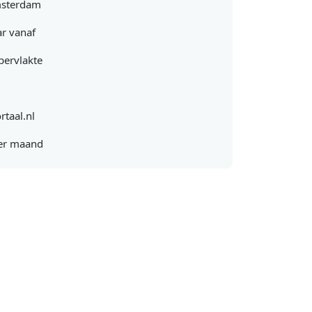
msterdam
r vanaf
pervlakte
rtaal.nl
er maand