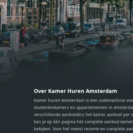
balkon op, waar je kunt genieten
balko
van een prachtig uitzicht en een
van e
moment van rust. De woning
momen
beschikt over twee comfortabele
besch
slaapkamers van respectievelijk 12,1
slaap
m² en 8 m². Beide kamers bieden tal
m² en
van mogelijkheden, zoals een fijne
van m
werkplek, een logeerkamer of een
werkp
persoonlijke slaapkamer. De
perso
moderne badkamer is voorzien van
moder
een douche en wastafel, en er is een
een d
apart toilet - ideaal voor extra
apart 
gemak en privacy. Gelegen in een
gemak
Over Kamer Huren Amsterdam
rustige, groene omgeving in
rusti
Kamer huren Amsterdam is een zoekmachine voo
Zaandam, bevindt de woning zich
Zaand
studentenkamers en appartementen in Amsterdam
op een perfecte locatie. Winkels,
op ee
verschillende aanbieders het kamer aanbod per s
openbaar vervoer en uitvalswegen
openb
kan je op één pagina het complete aanbod kame
naar Amsterdam zijn allemaal
naar 
bekijken. Voor het meest recente en complete aan
binnen handbereik. Bovendien
binne