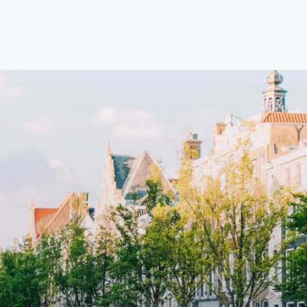
ccesss
open floor plan and elevator acesss
ght
with open living space A high-end
d
boutique residential complex in the
cial
Weteringbuurt. The fully furnished,
fitted
93m2, ready-to-live, contemporary
s
apartments with separate private
storage and secure bicycle parking
with an elegant lobby with an
and
elevator and green communal
ayered
spaces.The building incorporates
ue
solar panels to generate energy
supply. The windows have solar
shed,
control glazing, and the apartments
have climate control driven by a
ate
thermal energy storage system.
rking
Underfloor heating and cooling
contribute to a healthy indoor
environment. The atriums' seasonal
tes
green walls provide natural summer