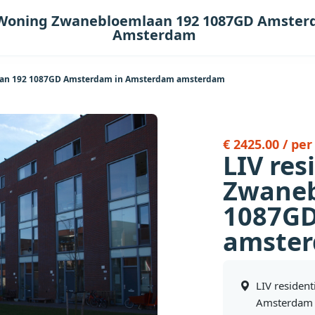
 - Woning Zwanebloemlaan 192 1087GD Amst
Amsterdam
laan 192 1087GD Amsterdam in Amsterdam amsterdam
€ 2425.00 / pe
LIV res
Zwaneb
1087G
amste
LIV residen
Amsterdam