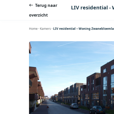
Ga
Terug naar
LIV residential
naar
overzicht
de
inhoud
Home
·
Kamers
·
LIV residential – Woning Zwanebloem