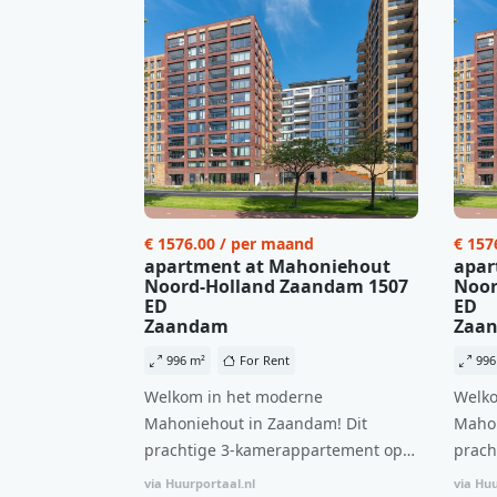
€ 1576.00 / per maand
€ 157
apartment at Mahoniehout
apar
Noord-Holland Zaandam 1507
Noor
ED
ED
Zaandam
Zaa
996 m²
For Rent
996
Welkom in het moderne
Welko
Mahoniehout in Zaandam! Dit
Mahon
prachtige 3-kamerappartement op
prach
de 6e verdieping biedt een ideale
de 6e
via Huurportaal.nl
via Huu