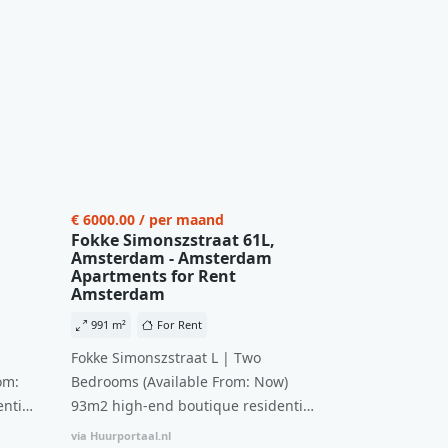
€ 6000.00 / per maand
Fokke Simonszstraat 61L,
Amsterdam - Amsterdam
Apartments for Rent
Amsterdam
991 m²
For Rent
Fokke Simonszstraat L | Two
om:
Bedrooms (Available From: Now)
ntial
93m2 high-end boutique residential
n
complex in De Pijp feautring an
via Huurportaal.nl