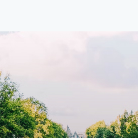
natie van comfort, stijl en een
open floor plan and elevator a
ale locatie. Met een huurprijs
with open living space The bri
1.576 per maand (inclusief
residence features efficient an
en bijkomende servicekosten
functional open floor plan, spe
107,50 per maand is dit een
custom kitchen, bathroom and 
dige kans voor professionals
wardrobes. High-grade finishe
p zoek zijn naar een woning die
include oak flooring (with floor
t beschikbaar is vanaf 1 april
heating), modular led lighting,
e
exquisite tailored wall panels 
lkomd in een ruime
floor to ceiling windows with l
amer met open keuken,
treatments.A high-end boutiq
 goed voor 44 m² aan
residential complex in the
uimte. De lichte woonkamer
Weteringbuurt. The fully furni
 genoeg ruimte voor een
ready-to-live, contemporary
ige zithoek én een stijlvolle
apartments with separate priv
ek. De keuken is van alle
storage and secure bicycle pa
ken voorzien, perfect voor het
with an elegant lobby with an
den van heerlijke maaltijden.
elevator and green communal
t de woonkamer stap je zo het
spaces.The building incorpora