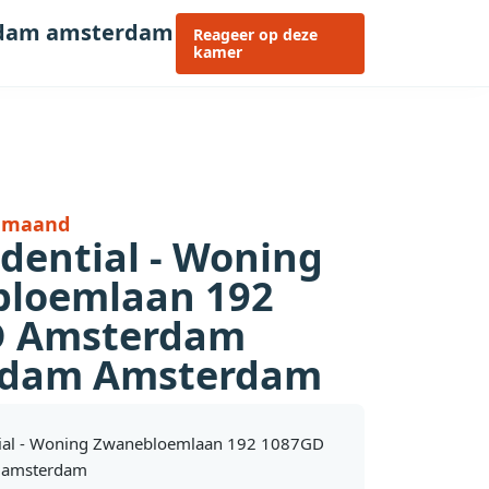
erdam amsterdam
Reageer op deze
kamer
r maand
idential - Woning
loemlaan 192
D Amsterdam
rdam Amsterdam
tial - Woning Zwanebloemlaan 192 1087GD
 amsterdam