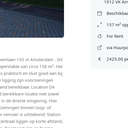
1012 VK A
Beschikbaa
157 m² op
For Rent
via Huurpo
2425.00 p
emlaan 192 in Amsterdam . Dit
pervlakte van circa 158 m². Het
s praktisch en sluit goed aan bij
 ligging zijn voorzieningen
tand bereikbaar. Location De
 bereikbare locatie met zowel
 in de directe omgeving. Hier
rzieningen binnen loop- of
 vervoer is uitstekend: Station
ntraal liggen op korte afstand,