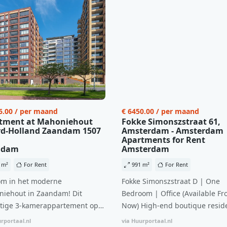
6.00 / per maand
€ 6450.00 / per maand
tment at Mahoniehout
Fokke Simonszstraat 61,
d-Holland Zaandam 1507
Amsterdam - Amsterdam
Apartments for Rent
ndam
Amsterdam
 m²
For Rent
991 m²
For Rent
m in het moderne
Fokke Simonszstraat D | One
iehout in Zaandam! Dit
Bedroom | Office (Available Fr
tige 3-kamerappartement op
Now) High-end boutique reside
 verdieping biedt een ideale
complex in De Pijp feautring a
rportaal.nl
via Huurportaal.nl