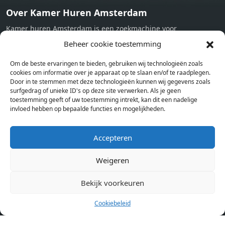
Over Kamer Huren Amsterdam
Kamer huren Amsterdam is een zoekmachine voor
studentenkamers en appartementen in Amsterdam. Wij halen
Beheer cookie toestemming
bij verschillende aanbieders het kamer aanbod per stad op.
Om de beste ervaringen te bieden, gebruiken wij technologieën zoals
Hierdoor kan je op één pagina het complete aanbod kamers in
cookies om informatie over je apparaat op te slaan en/of te raadplegen.
Amsterdam bekijken. Voor het meest recente en complete
Door in te stemmen met deze technologieën kunnen wij gegevens zoals
aanbod ben je bij ons een juiste adres. Wij verhuren zelf geen
surfgedrag of unieke ID's op deze site verwerken. Als je geen
toestemming geeft of uw toestemming intrekt, kan dit een nadelige
studentenkamers of appartementen, maar tonen enkel het
invloed hebben op bepaalde functies en mogelijkheden.
aanbod. Staat jouw nieuwe kamer er tussen, meld je dan aan
op de website van de kameraanbieder.
Accepteren
Weigeren
Kamers in andere steden
Kamer huren in Amsterdam
Bekijk voorkeuren
Cookiebeleid
Pagina’s