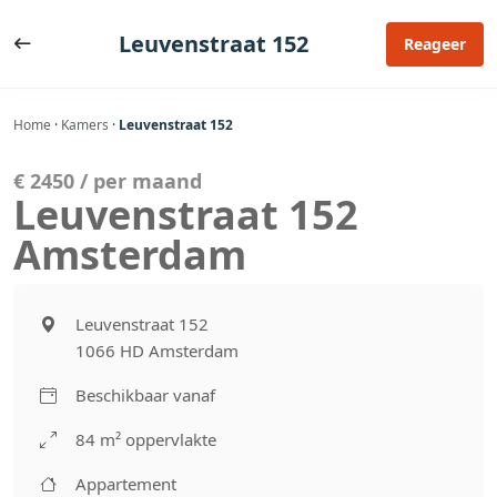
Ga
naar
Leuvenstraat 152
Reageer
de
inhoud
Home
·
Kamers
·
Leuvenstraat 152
€ 2450 / per maand
Leuvenstraat 152
Amsterdam
Leuvenstraat 152
1066 HD Amsterdam
Beschikbaar vanaf
84 m² oppervlakte
Appartement