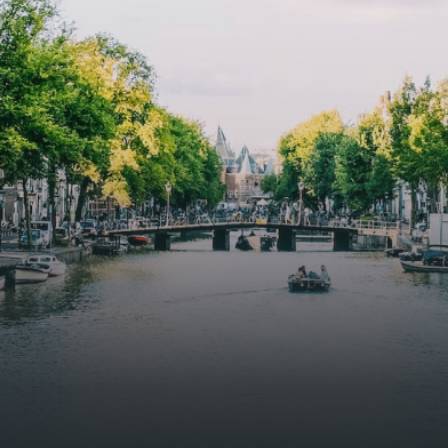
butterflies.The bright residence features an efficient and
functional open floor plan, a unique custom kitchen, a
bathroom and fitted wardrobes. High-grade finishes
include oak flooring (with floor heating), modular led
lighting, exquisitely tailored wall panels and floor-to-
ceiling windows with layered treatments.Notice:
Displayed prices and data are not final, and should be
used for informative purpose only. They are not
contractual or binding. Energy pass This building is not
subject to EnEV. - Flatscreen TV - Hairdryer - Heating -
Towels and sheets - Iron - Hygiene utensils - Washing
machine - Oven - Microwave - Refrigerator - Internet -
Working desk Homelike Code: UBK-396713 Available From:
Now