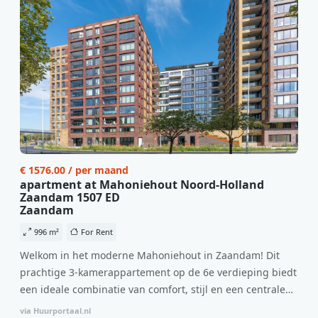
€ 1576.00 / per maand
apartment at Mahoniehout Noord-Holland
Zaandam 1507 ED
Zaandam
996 m²
For Rent
Welkom in het moderne Mahoniehout in Zaandam! Dit
prachtige 3-kamerappartement op de 6e verdieping biedt
een ideale combinatie van comfort, stijl en een centrale
locatie. Met een huurprijs van €1.576 per maand
via Huurportaal.nl