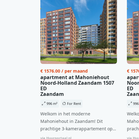
€ 1576.00 / per maand
€ 157
apartment at Mahoniehout
apar
Noord-Holland Zaandam 1507
Noor
ED
ED
Zaandam
Zaa
996 m²
For Rent
996
Welkom in het moderne
Welko
Mahoniehout in Zaandam! Dit
Mahon
prachtige 3-kamerappartement op
prach
de 6e verdieping biedt een ideale
de 6e
via Huurportaal.nl
via Huu