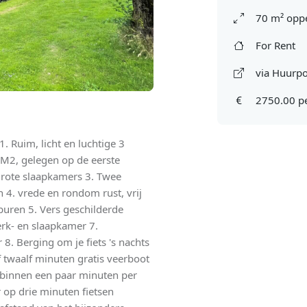
70 m² oppe
For Rent
via Huurpo
2750.00 p
. Ruim, licht en luchtige 3
M2, gelegen op de eerste
grote slaapkamers 3. Twee
 4. vrede en rondom rust, vrij
buren 5. Vers geschilderde
rk- en slaapkamer 7.
. Berging om je fiets 's nachts
f twaalf minuten gratis veerboot
binnen een paar minuten per
r op drie minuten fietsen