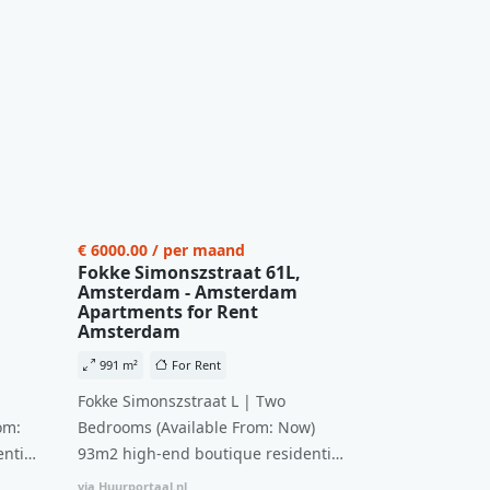
€ 6000.00 / per maand
Fokke Simonszstraat 61L,
Amsterdam - Amsterdam
Apartments for Rent
Amsterdam
991 m²
For Rent
Fokke Simonszstraat L | Two
om:
Bedrooms (Available From: Now)
ntial
93m2 high-end boutique residential
n
complex in De Pijp feautring an
via Huurportaal.nl