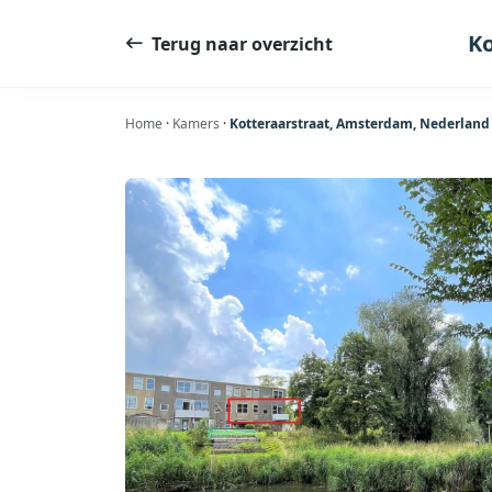
Ga
naar
Ko
Terug naar overzicht
de
inhoud
Home
·
Kamers
·
Kotteraarstraat, Amsterdam, Nederland