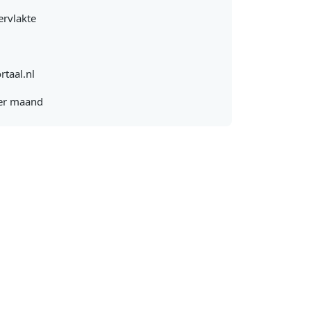
rvlakte
rtaal.nl
er maand