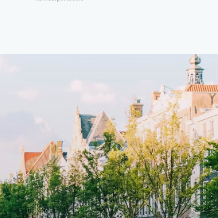
ccesss
open floor plan and elevator acesss
ght
with open living space A high-end
d
boutique residential complex in the
cial
Weteringbuurt. The fully furnished,
fitted
93m2, ready-to-live, contemporary
s
apartments with separate private
storage and secure bicycle parking
with an elegant lobby with an
and
elevator and green communal
ayered
spaces.The building incorporates
ue
solar panels to generate energy
supply. The windows have solar
shed,
control glazing, and the apartments
have climate control driven by a
ate
thermal energy storage system.
rking
Underfloor heating and cooling
contribute to a healthy indoor
environment. The atriums' seasonal
tes
green walls provide natural summer