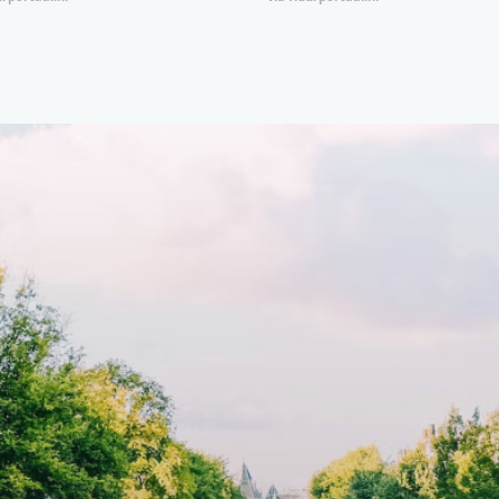
natie van comfort, stijl en een
open floor plan and elevator a
ale locatie. Met een huurprijs
with open living space The bri
1.576 per maand (inclusief
residence features efficient an
en bijkomende servicekosten
functional open floor plan, spe
107,50 per maand is dit een
custom kitchen, bathroom and 
dige kans voor professionals
wardrobes. High-grade finishe
p zoek zijn naar een woning die
include oak flooring (with floor
t beschikbaar is vanaf 1 april
heating), modular led lighting,
e
exquisite tailored wall panels 
lkomd in een ruime
floor to ceiling windows with l
amer met open keuken,
treatments.A high-end boutiq
 goed voor 44 m² aan
residential complex in the
uimte. De lichte woonkamer
Weteringbuurt. The fully furni
 genoeg ruimte voor een
ready-to-live, contemporary
ige zithoek én een stijlvolle
apartments with separate priv
ek. De keuken is van alle
storage and secure bicycle pa
ken voorzien, perfect voor het
with an elegant lobby with an
den van heerlijke maaltijden.
elevator and green communal
t de woonkamer stap je zo het
spaces.The building incorpora