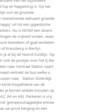
safstand van het bijzondere
 hip en happening is. Op het
ijk ooit de grootste
van toenemende welvaart groeide
pij' uit tot een gigantische
ankers. Nu is NDSM een stoere
elingen de vrijheid vinden, waar
kunt bezoeken of gaat winkelen.
of Kreuzberg in Berlijn.
 je al bij de Noord-Zuidlijn. Op
r ook de pontjes over het IJ die
en naar Centraal Station vaart.
rnaast vertrekt de bus welke u
ussen naar . Station Sloterdijk
p korte loopafstand van de
ben je binnen enkele minuten op
A2, A4 en A8). Parkeren is vrij
ond: gemeenschappelijke entree
ar uw privé berging en een