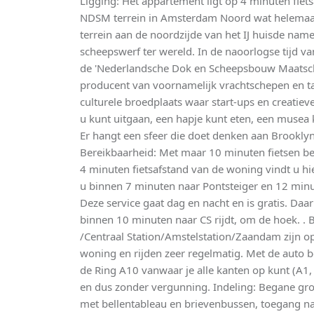
Ligging: Het appartement ligt op 4 minuten fiet
NDSM terrein in Amsterdam Noord wat helemaal
terrein aan de noordzijde van het IJ huisde namel
scheepswerf ter wereld. In de naoorlogse tijd 
de 'Nederlandsche Dok en Scheepsbouw Maatschap
producent van voornamelijk vrachtschepen en t
culturele broedplaats waar start-ups en creatiev
u kunt uitgaan, een hapje kunt eten, een musea 
Er hangt een sfeer die doet denken aan Brooklyn 
Bereikbaarheid: Met maar 10 minuten fietsen ben
4 minuten fietsafstand van de woning vindt u hie
u binnen 7 minuten naar Pontsteiger en 12 minut
Deze service gaat dag en nacht en is gratis. Daa
binnen 10 minuten naar CS rijdt, om de hoek. . B
/Centraal Station/Amstelstation/Zaandam zijn o
woning en rijden zeer regelmatig. Met de auto 
de Ring A10 vanwaar je alle kanten op kunt (A1, 
en dus zonder vergunning. Indeling: Begane gr
met bellentableau en brievenbussen, toegang na