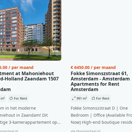
6.00 / per maand
€ 6450.00 / per maand
tment at Mahoniehout
Fokke Simonszstraat 61,
d-Holland Zaandam 1507
Amsterdam - Amsterdam
Apartments for Rent
ndam
Amsterdam
 m²
For Rent
991 m²
For Rent
m in het moderne
Fokke Simonszstraat D | One
iehout in Zaandam! Dit
Bedroom | Office (Available Fr
tige 3-kamerappartement op
Now) High-end boutique reside
 verdieping biedt een ideale
complex in De Pijp feautring a
rportaal.nl
via Huurportaal.nl