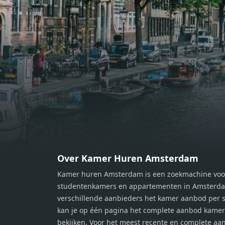
balkon op, waar je kunt genieten
balko
van een prachtig uitzicht en een
van e
moment van rust. De woning
momen
beschikt over twee comfortabele
besch
slaapkamers van respectievelijk 12,1
slaap
m² en 8 m². Beide kamers bieden tal
m² en
van mogelijkheden, zoals een fijne
van m
werkplek, een logeerkamer of een
werkp
persoonlijke slaapkamer. De
perso
moderne badkamer is voorzien van
moder
een douche en wastafel, en er is een
een d
apart toilet - ideaal voor extra
apart 
gemak en privacy. Gelegen in een
gemak
Over Kamer Huren Amsterdam
rustige, groene omgeving in
rusti
Kamer huren Amsterdam is een zoekmachine voo
Zaandam, bevindt de woning zich
Zaand
studentenkamers en appartementen in Amsterdam
op een perfecte locatie. Winkels,
op ee
verschillende aanbieders het kamer aanbod per s
openbaar vervoer en uitvalswegen
openb
kan je op één pagina het complete aanbod kame
naar Amsterdam zijn allemaal
naar 
bekijken. Voor het meest recente en complete aan