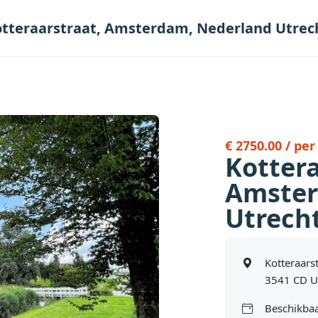
tteraarstraat, Amsterdam, Nederland Utrec
€ 2750.00 / pe
Kottera
Amster
Utrech
Kotteraars
3541 CD U
Beschikbaa