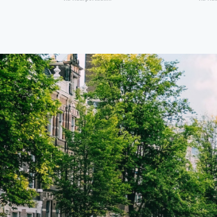
combinatie van comfort, stijl en een
combi
centrale locatie. Met een huurprijs
centr
van €1.576 per maand (inclusief
van €
BTW) en bijkomende servicekosten
BTW) 
van €107,50 per maand is dit een
van €
geweldige kans voor professionals
gewel
die op zoek zijn naar een woning die
die o
direct beschikbaar is vanaf 1 april
direc
2026. Bij binnenkomst word je
2026. Bij binnenkomst word j
verwelkomd in een ruime
verwe
woonkamer met open keuken,
woonk
samen goed voor 44 m² aan
samen
leefruimte. De lichte woonkamer
leefr
biedt genoeg ruimte voor een
biedt
gezellige zithoek én een stijlvolle
gezell
eethoek. De keuken is van alle
eetho
gemakken voorzien, perfect voor het
gemak
bereiden van heerlijke maaltijden.
berei
Vanuit de woonkamer stap je zo het
Vanui