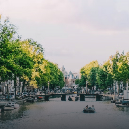
cooling contribute to a healthy indoor environment. The
atriums' seasonal green walls provide natural summer
cooling, improved air quality and acoustics, and are
specially designed to attract native birds and
butterflies.The bright residence features an efficient and
functional open floor plan, a unique custom kitchen, a
bathroom and fitted wardrobes. High-grade finishes
include oak flooring (with floor heating), modular led
lighting, exquisitely tailored wall panels and floor-to-
ceiling windows with layered treatments.Notice:
Displayed prices and data are not final, and should be
used for informative purpose only. They are not
contractual or binding. Energy pass This building is not
subject to EnEV. - Flatscreen TV - Hairdryer - Heating -
Towels and sheets - Iron - Hygiene utensils - Washing
machine - Oven - Microwave - Refrigerator - Internet -
Working desk Homelike Code: UBK-396713 Available From:
Now