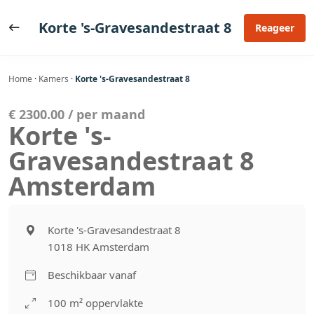
Ga
naar
Korte 's-Gravesandestraat 8
Reageer
de
inhoud
Home
·
Kamers
·
Korte 's-Gravesandestraat 8
€ 2300.00 / per maand
Korte 's-
Gravesandestraat 8
Amsterdam
Korte 's-Gravesandestraat 8
1018 HK Amsterdam
Beschikbaar vanaf
100 m² oppervlakte