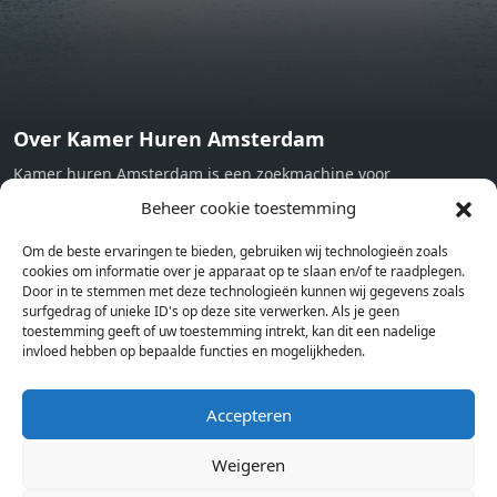
Over Kamer Huren Amsterdam
Kamer huren Amsterdam is een zoekmachine voor
studentenkamers en appartementen in Amsterdam. Wij halen
Beheer cookie toestemming
bij verschillende aanbieders het kamer aanbod per stad op.
Om de beste ervaringen te bieden, gebruiken wij technologieën zoals
Hierdoor kan je op één pagina het complete aanbod kamers in
cookies om informatie over je apparaat op te slaan en/of te raadplegen.
Amsterdam bekijken. Voor het meest recente en complete
Door in te stemmen met deze technologieën kunnen wij gegevens zoals
aanbod ben je bij ons een juiste adres. Wij verhuren zelf geen
surfgedrag of unieke ID's op deze site verwerken. Als je geen
toestemming geeft of uw toestemming intrekt, kan dit een nadelige
studentenkamers of appartementen, maar tonen enkel het
invloed hebben op bepaalde functies en mogelijkheden.
aanbod. Staat jouw nieuwe kamer er tussen, meld je dan aan
op de website van de kameraanbieder.
Accepteren
Weigeren
Kamers in andere steden