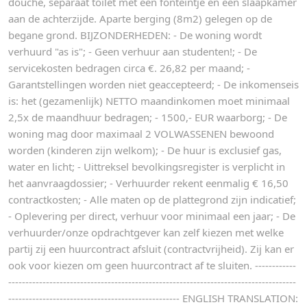
douche, separaat toilet met een fonteintje en een slaapkamer
aan de achterzijde. Aparte berging (8m2) gelegen op de
begane grond. BIJZONDERHEDEN: - De woning wordt
verhuurd "as is"; - Geen verhuur aan studenten!; - De
servicekosten bedragen circa €. 26,82 per maand; -
Garantstellingen worden niet geaccepteerd; - De inkomenseis
is: het (gezamenlijk) NETTO maandinkomen moet minimaal
2,5x de maandhuur bedragen; - 1500,- EUR waarborg; - De
woning mag door maximaal 2 VOLWASSENEN bewoond
worden (kinderen zijn welkom); - De huur is exclusief gas,
water en licht; - Uittreksel bevolkingsregister is verplicht in
het aanvraagdossier; - Verhuurder rekent eenmalig € 16,50
contractkosten; - Alle maten op de plattegrond zijn indicatief;
- Oplevering per direct, verhuur voor minimaal een jaar; - De
verhuurder/onze opdrachtgever kan zelf kiezen met welke
partij zij een huurcontract afsluit (contractvrijheid). Zij kan er
ook voor kiezen om geen huurcontract af te sluiten. ------------
------------------------------------------------------------------------------------
-------------------------------------------------- ENGLISH TRANSLATION: