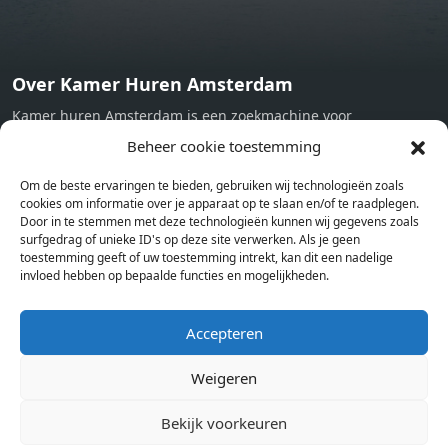
Over Kamer Huren Amsterdam
Kamer huren Amsterdam is een zoekmachine voor
studentenkamers en appartementen in Amsterdam. Wij halen
Beheer cookie toestemming
bij verschillende aanbieders het kamer aanbod per stad op.
Om de beste ervaringen te bieden, gebruiken wij technologieën zoals
Hierdoor kan je op één pagina het complete aanbod kamers in
cookies om informatie over je apparaat op te slaan en/of te raadplegen.
Amsterdam bekijken. Voor het meest recente en complete
Door in te stemmen met deze technologieën kunnen wij gegevens zoals
aanbod ben je bij ons een juiste adres. Wij verhuren zelf geen
surfgedrag of unieke ID's op deze site verwerken. Als je geen
toestemming geeft of uw toestemming intrekt, kan dit een nadelige
studentenkamers of appartementen, maar tonen enkel het
invloed hebben op bepaalde functies en mogelijkheden.
aanbod. Staat jouw nieuwe kamer er tussen, meld je dan aan
op de website van de kameraanbieder.
Accepteren
Weigeren
Kamers in andere steden
Kamer huren in Amsterdam
Bekijk voorkeuren