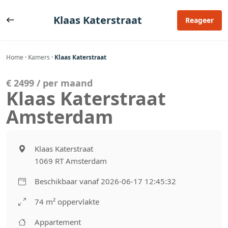
Ga
naar
Klaas Katerstraat
Reageer
de
inhoud
Home
·
Kamers
·
Klaas Katerstraat
€ 2499 / per maand
Klaas Katerstraat
Amsterdam
Klaas Katerstraat
1069 RT Amsterdam
Beschikbaar vanaf 2026-06-17 12:45:32
74 m² oppervlakte
Appartement