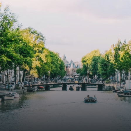
cooling, improved air quality and acoustics, and are
specially designed to attract native birds and
butterflies.The bright residence features an efficient and
functional open floor plan, a unique custom kitchen, a
bathroom and fitted wardrobes. High-grade finishes
include oak flooring (with floor heating), modular led
lighting, exquisitely tailored wall panels and floor-to-
ceiling windows with layered treatments.Notice:
Displayed prices and data are not final, and should be
used for informative purpose only. They are not
contractual or binding. Energy pass This building is not
subject to EnEV. - Flatscreen TV - Hairdryer - Heating -
Towels and sheets - Iron - Hygiene utensils - Washing
machine - Oven - Microwave - Refrigerator - Internet -
Working desk Homelike Code: UBK-396713 Available From:
Now