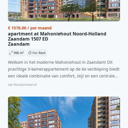
€ 1576.00 / per maand
apartment at Mahoniehout Noord-Holland
Zaandam 1507 ED
Zaandam
996 m²
For Rent
Welkom in het moderne Mahoniehout in Zaandam! Dit
prachtige 3-kamerappartement op de 6e verdieping biedt
een ideale combinatie van comfort, stijl en een centrale
locatie. Met een huurprijs van €1.576 per maand
via Huurportaal.nl
(inclusief BTW) en bijkomende servicekosten van €107,50
per maand is dit een geweldige kans voor professionals
die op zoek zijn naar een woning die direct beschikbaar is
vanaf 1 april 2026. Bij binnenkomst word je verwelkomd
in een ruime woonkamer met open keuken, samen goed
voor 44 m² aan leefruimte. De lichte woonkamer biedt