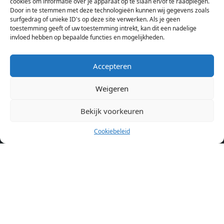
cookies om informatie over je apparaat op te slaan en/of te raadplegen.
Amsterdam bekijken. Voor het meest recente en complete
Door in te stemmen met deze technologieën kunnen wij gegevens zoals
aanbod ben je bij ons een juiste adres. Wij verhuren zelf geen
surfgedrag of unieke ID's op deze site verwerken. Als je geen
toestemming geeft of uw toestemming intrekt, kan dit een nadelige
studentenkamers of appartementen, maar tonen enkel het
invloed hebben op bepaalde functies en mogelijkheden.
aanbod. Staat jouw nieuwe kamer er tussen, meld je dan aan
op de website van de kameraanbieder.
Accepteren
Weigeren
Kamers in andere steden
Kamer huren in Amsterdam
Bekijk voorkeuren
Cookiebeleid
Pagina’s
Home
Blog
Over ons
Cookiebeleid (EU)