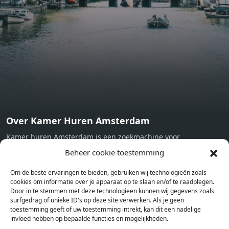
Towels and sheets - Iron - Hygiene utensils - Washing
machine - Oven - Microwave - Refrigerator - Internet -
Working desk Homelike Code: UBK-396713 Available From:
Now
Over Kamer Huren Amsterdam
Kamer huren Amsterdam is een zoekmachine voor
studentenkamers en appartementen in Amsterdam. Wij halen
Beheer cookie toestemming
bij verschillende aanbieders het kamer aanbod per stad op.
Om de beste ervaringen te bieden, gebruiken wij technologieën zoals
Hierdoor kan je op één pagina het complete aanbod kamers in
cookies om informatie over je apparaat op te slaan en/of te raadplegen.
Amsterdam bekijken. Voor het meest recente en complete
Door in te stemmen met deze technologieën kunnen wij gegevens zoals
aanbod ben je bij ons een juiste adres. Wij verhuren zelf geen
surfgedrag of unieke ID's op deze site verwerken. Als je geen
toestemming geeft of uw toestemming intrekt, kan dit een nadelige
studentenkamers of appartementen, maar tonen enkel het
invloed hebben op bepaalde functies en mogelijkheden.
aanbod. Staat jouw nieuwe kamer er tussen, meld je dan aan