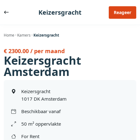
Ga
naar
Keizersgracht
Reageer
de
inhoud
Home
·
Kamers
·
Keizersgracht
€ 2300.00 / per maand
Keizersgracht
Amsterdam
Keizersgracht
1017 DK Amsterdam
Beschikbaar vanaf
50 m² oppervlakte
For Rent