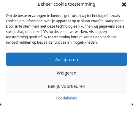
studentenkamers en appartementen in Amsterdam. Wij halen
Beheer cookie toestemming
bij verschillende aanbieders het kamer aanbod per stad op.
Om de beste ervaringen te bieden, gebruiken wij technologieën zoals
Hierdoor kan je op één pagina het complete aanbod kamers in
cookies om informatie over je apparaat op te slaan en/of te raadplegen.
Amsterdam bekijken. Voor het meest recente en complete
Door in te stemmen met deze technologieën kunnen wij gegevens zoals
aanbod ben je bij ons een juiste adres. Wij verhuren zelf geen
surfgedrag of unieke ID's op deze site verwerken. Als je geen
toestemming geeft of uw toestemming intrekt, kan dit een nadelige
studentenkamers of appartementen, maar tonen enkel het
invloed hebben op bepaalde functies en mogelijkheden.
aanbod. Staat jouw nieuwe kamer er tussen, meld je dan aan
op de website van de kameraanbieder.
Accepteren
Weigeren
Kamers in andere steden
Kamer huren in Amsterdam
Bekijk voorkeuren
Cookiebeleid
Pagina’s
Home
Blog
Over ons