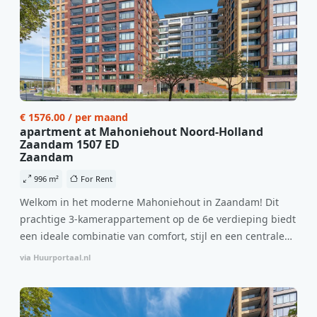
€ 1576.00 / per maand
apartment at Mahoniehout Noord-Holland
Zaandam 1507 ED
Zaandam
996 m²
For Rent
Welkom in het moderne Mahoniehout in Zaandam! Dit
prachtige 3-kamerappartement op de 6e verdieping biedt
een ideale combinatie van comfort, stijl en een centrale
locatie. Met een huurprijs van €1.576 per maand
via Huurportaal.nl
(inclusief BTW) en bijkomende servicekosten van €107,50
per maand is dit een geweldige kans voor professionals
die op zoek zijn naar een woning die direct beschikbaar is