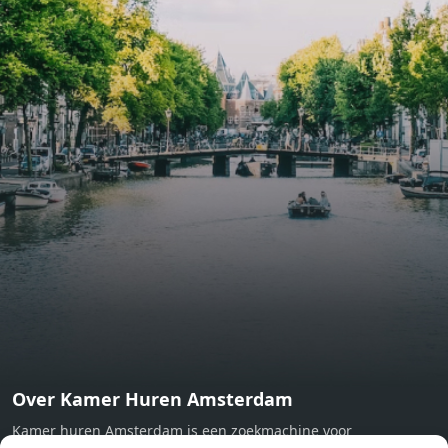
include oak flooring (with floor heating), modular led
lighting, exquisitely tailored wall panels and floor-to-
ceiling windows with layered treatments.Notice:
Displayed prices and data are not final, and should be
used for informative purpose only. They are not
contractual or binding. Energy pass This building is not
subject to EnEV. - Flatscreen TV - Hairdryer - Heating -
Towels and sheets - Iron - Hygiene utensils - Washing
machine - Oven - Microwave - Refrigerator - Internet -
Working desk Homelike Code: UBK-396713 Available From:
Now
Over Kamer Huren Amsterdam
Kamer huren Amsterdam is een zoekmachine voor