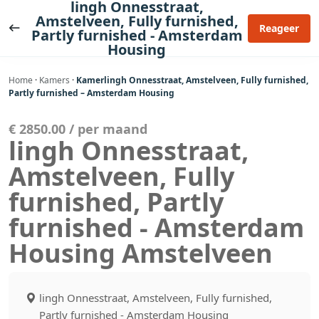
lingh Onnesstraat,
Ga
Amstelveen, Fully furnished,
naar
Reageer
Partly furnished - Amsterdam
de
Housing
inhoud
Home
·
Kamers
·
Kamerlingh Onnesstraat, Amstelveen, Fully furnished,
Partly furnished – Amsterdam Housing
€ 2850.00 / per maand
lingh Onnesstraat,
Amstelveen, Fully
furnished, Partly
furnished - Amsterdam
Housing Amstelveen
lingh Onnesstraat, Amstelveen, Fully furnished,
Partly furnished - Amsterdam Housing