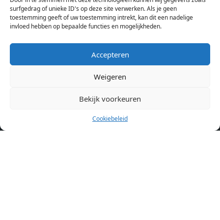
aanbod ben je bij ons een juiste adres. Wij verhuren zelf geen
surfgedrag of unieke ID's op deze site verwerken. Als je geen
toestemming geeft of uw toestemming intrekt, kan dit een nadelige
studentenkamers of appartementen, maar tonen enkel het
invloed hebben op bepaalde functies en mogelijkheden.
aanbod. Staat jouw nieuwe kamer er tussen, meld je dan aan
op de website van de kameraanbieder.
Accepteren
Weigeren
Kamers in andere steden
Kamer huren in Amsterdam
Bekijk voorkeuren
Cookiebeleid
Pagina’s
Home
Blog
Over ons
Cookiebeleid (EU)