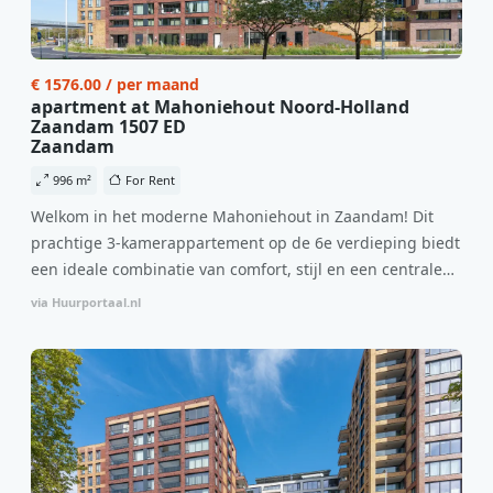
€ 1576.00 / per maand
apartment at Mahoniehout Noord-Holland
Zaandam 1507 ED
Zaandam
996 m²
For Rent
Welkom in het moderne Mahoniehout in Zaandam! Dit
prachtige 3-kamerappartement op de 6e verdieping biedt
een ideale combinatie van comfort, stijl en een centrale
locatie. Met een huurprijs van €1.576 per maand
via Huurportaal.nl
(inclusief BTW) en bijkomende servicekosten van €107,50
per maand is dit een geweldige kans voor professionals
die op zoek zijn naar een woning die direct beschikbaar is
vanaf 1 april 2026. Bij binnenkomst word je verwelkomd
in een ruime woonkamer met open keuken, samen goed
voor 44 m² aan leefruimte. De lichte woonkamer biedt
genoeg ruimte voor een gezellige zithoek én een stijlvolle