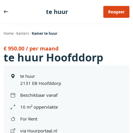
Ga
naar
te huur
Reageer
de
inhoud
Home
·
Kamers
·
Kamer te huur
€ 950.00 / per maand
te huur Hoofddorp
te huur
2131 EB Hoofddorp
Beschikbaar vanaf
10 m² oppervlakte
For Rent
via Huurportaal.nl