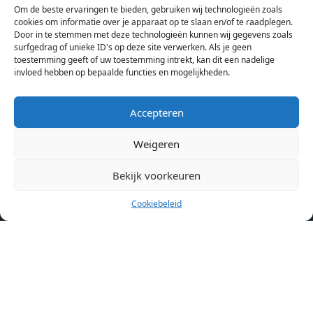
Om de beste ervaringen te bieden, gebruiken wij technologieën zoals
Hierdoor kan je op één pagina het complete aanbod kamers in
cookies om informatie over je apparaat op te slaan en/of te raadplegen.
Amsterdam bekijken. Voor het meest recente en complete
Door in te stemmen met deze technologieën kunnen wij gegevens zoals
aanbod ben je bij ons een juiste adres. Wij verhuren zelf geen
surfgedrag of unieke ID's op deze site verwerken. Als je geen
toestemming geeft of uw toestemming intrekt, kan dit een nadelige
studentenkamers of appartementen, maar tonen enkel het
invloed hebben op bepaalde functies en mogelijkheden.
aanbod. Staat jouw nieuwe kamer er tussen, meld je dan aan
op de website van de kameraanbieder.
Accepteren
Weigeren
Kamers in andere steden
Kamer huren in Amsterdam
Bekijk voorkeuren
Cookiebeleid
Pagina’s
Home
Blog
Over ons
Cookiebeleid (EU)