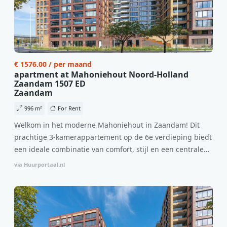
€ 1576.00 / per maand
apartment at Mahoniehout Noord-Holland
Zaandam 1507 ED
Zaandam
996 m²
For Rent
Welkom in het moderne Mahoniehout in Zaandam! Dit
prachtige 3-kamerappartement op de 6e verdieping biedt
een ideale combinatie van comfort, stijl en een centrale
locatie. Met een huurprijs van €1.576 per maand
via Huurportaal.nl
(inclusief BTW) en bijkomende servicekosten van €107,50
per maand is dit een geweldige kans voor professionals
die op zoek zijn naar een woning die direct beschikbaar is
vanaf 1 april 2026. Bij binnenkomst word je verwelkomd
in een ruime woonkamer met open keuken, samen goed