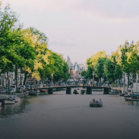
cooling, improved air quality and acoustics, and are
specially designed to attract native birds and
butterflies.The bright residence features an efficient and
functional open floor plan, a unique custom kitchen, a
bathroom and fitted wardrobes. High-grade finishes
include oak flooring (with floor heating), modular led
lighting, exquisitely tailored wall panels and floor-to-
ceiling windows with layered treatments.Notice:
Displayed prices and data are not final, and should be
used for informative purpose only. They are not
contractual or binding. Energy pass This building is not
subject to EnEV. - Flatscreen TV - Hairdryer - Heating -
Towels and sheets - Iron - Hygiene utensils - Washing
machine - Oven - Microwave - Refrigerator - Internet -
Working desk Homelike Code: UBK-396713 Available From:
Now