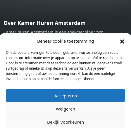
Over Kamer Huren Amsterdam
Kamer huren Amsterdam is een zoekmachine voor
studentenkamers en appartementen in Amsterdam. Wij halen
Beheer cookie toestemming
bij verschillende aanbieders het kamer aanbod per stad op.
Om de beste ervaringen te bieden, gebruiken wij technologieën zoals
Hierdoor kan je op één pagina het complete aanbod kamers in
cookies om informatie over je apparaat op te slaan en/of te raadplegen.
Amsterdam bekijken. Voor het meest recente en complete
Door in te stemmen met deze technologieën kunnen wij gegevens zoals
aanbod ben je bij ons een juiste adres. Wij verhuren zelf geen
surfgedrag of unieke ID's op deze site verwerken. Als je geen
toestemming geeft of uw toestemming intrekt, kan dit een nadelige
studentenkamers of appartementen, maar tonen enkel het
invloed hebben op bepaalde functies en mogelijkheden.
aanbod. Staat jouw nieuwe kamer er tussen, meld je dan aan
op de website van de kameraanbieder.
Accepteren
Weigeren
Kamers in andere steden
Kamer huren in Amsterdam
Bekijk voorkeuren