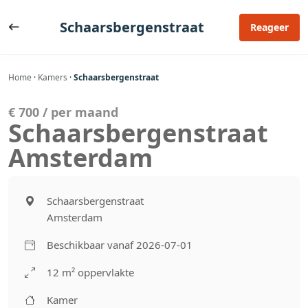
Ga
naar
Schaarsbergenstraat
Reageer
de
inhoud
Home
·
Kamers
·
Schaarsbergenstraat
€ 700 / per maand
Schaarsbergenstraat
Amsterdam
Schaarsbergenstraat
Amsterdam
Beschikbaar vanaf 2026-07-01
12 m² oppervlakte
Kamer