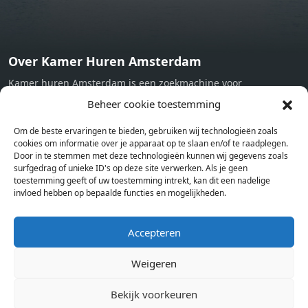
Over Kamer Huren Amsterdam
Kamer huren Amsterdam is een zoekmachine voor
studentenkamers en appartementen in Amsterdam. Wij halen
Beheer cookie toestemming
bij verschillende aanbieders het kamer aanbod per stad op.
Om de beste ervaringen te bieden, gebruiken wij technologieën zoals
Hierdoor kan je op één pagina het complete aanbod kamers in
cookies om informatie over je apparaat op te slaan en/of te raadplegen.
Amsterdam bekijken. Voor het meest recente en complete
Door in te stemmen met deze technologieën kunnen wij gegevens zoals
aanbod ben je bij ons een juiste adres. Wij verhuren zelf geen
surfgedrag of unieke ID's op deze site verwerken. Als je geen
toestemming geeft of uw toestemming intrekt, kan dit een nadelige
studentenkamers of appartementen, maar tonen enkel het
invloed hebben op bepaalde functies en mogelijkheden.
aanbod. Staat jouw nieuwe kamer er tussen, meld je dan aan
op de website van de kameraanbieder.
Accepteren
Weigeren
Kamers in andere steden
Kamer huren in Amsterdam
Bekijk voorkeuren