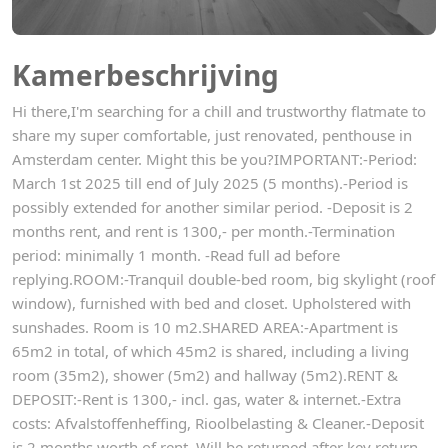
Kamerbeschrijving
Hi there,I'm searching for a chill and trustworthy flatmate to
share my super comfortable, just renovated, penthouse in
Amsterdam center. Might this be you?IMPORTANT:-Period:
March 1st 2025 till end of July 2025 (5 months).-Period is
possibly extended for another similar period. -Deposit is 2
months rent, and rent is 1300,- per month.-Termination
period: minimally 1 month. -Read full ad before
replying.ROOM:-Tranquil double-bed room, big skylight (roof
window), furnished with bed and closet. Upholstered with
sunshades. Room is 10 m2.SHARED AREA:-Apartment is
65m2 in total, of which 45m2 is shared, including a living
room (35m2), shower (5m2) and hallway (5m2).RENT &
DEPOSIT:-Rent is 1300,- incl. gas, water & internet.-Extra
costs: Afvalstoffenheffing, Rioolbelasting & Cleaner.-Deposit
is 2 months worth of rent. Will be returned after key return