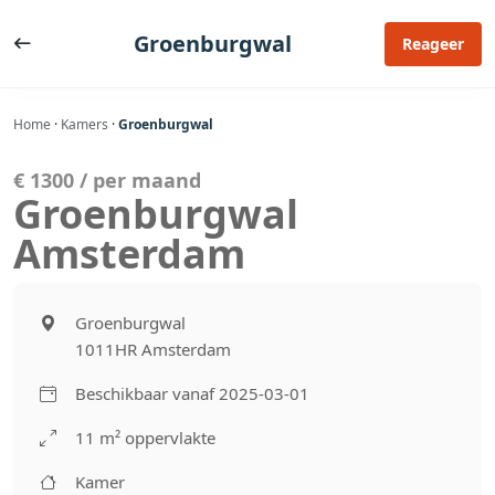
Ga
naar
Groenburgwal
Reageer
de
inhoud
Home
·
Kamers
·
Groenburgwal
€ 1300 / per maand
Groenburgwal
Amsterdam
Groenburgwal
1011HR Amsterdam
Beschikbaar vanaf 2025-03-01
11 m² oppervlakte
Kamer