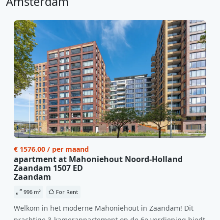
Amsterdam
€ 1576.00 / per maand
apartment at Mahoniehout Noord-Holland
Zaandam 1507 ED
Zaandam
996 m²
For Rent
Welkom in het moderne Mahoniehout in Zaandam! Dit
prachtige 3-kamerappartement op de 6e verdieping biedt