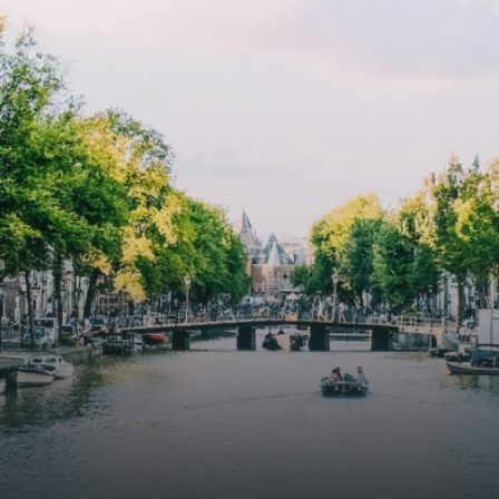
atriums' seasonal green walls provide natural summer
cooling, improved air quality and acoustics, and are
specially designed to attract native birds and
butterflies.The bright residence features an efficient and
functional open floor plan, a unique custom kitchen, a
bathroom and fitted wardrobes. High-grade finishes
include oak flooring (with floor heating), modular led
lighting, exquisitely tailored wall panels and floor-to-
ceiling windows with layered treatments.Notice:
Displayed prices and data are not final, and should be
used for informative purpose only. They are not
contractual or binding. Energy pass This building is not
subject to EnEV. - Flatscreen TV - Hairdryer - Heating -
Towels and sheets - Iron - Hygiene utensils - Washing
machine - Oven - Microwave - Refrigerator - Internet -
Working desk Homelike Code: UBK-396713 Available From:
Now