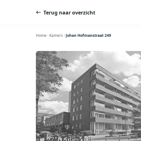
Ga
naar
Terug naar overzicht
de
inhoud
Home
·
Kamers
·
Johan Hofmanstraat 249