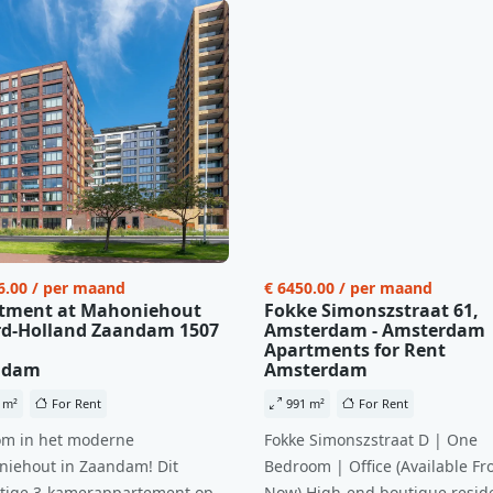
6.00 / per maand
€ 6450.00 / per maand
tment at Mahoniehout
Fokke Simonszstraat 61,
d-Holland Zaandam 1507
Amsterdam - Amsterdam
Apartments for Rent
ndam
Amsterdam
 m²
For Rent
991 m²
For Rent
m in het moderne
Fokke Simonszstraat D | One
iehout in Zaandam! Dit
Bedroom | Office (Available Fr
tige 3-kamerappartement op
Now) High-end boutique reside