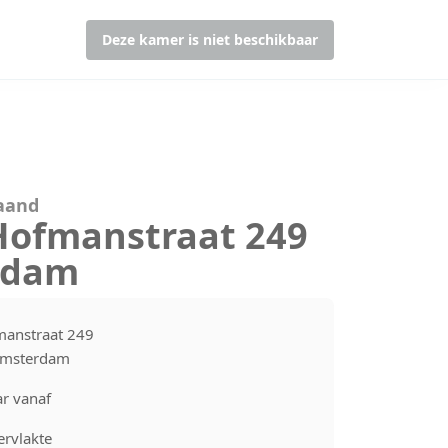
Deze kamer is niet beschikbaar
maand
Hofmanstraat 249
rdam
manstraat 249
Amsterdam
r vanaf
rvlakte