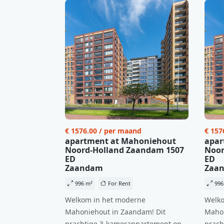
€ 1576.00 / per maand
€ 157
apartment at Mahoniehout
apar
Noord-Holland Zaandam 1507
Noor
ED
ED
Zaandam
Zaa
996 m²
For Rent
996
Welkom in het moderne
Welko
Mahoniehout in Zaandam! Dit
Mahon
prachtige 3-kamerappartement op
prach