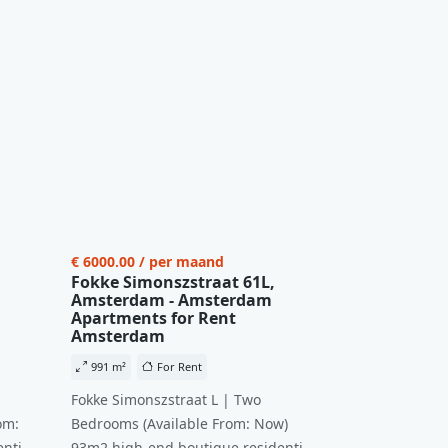
€ 6000.00 / per maand
Fokke Simonszstraat 61L,
Amsterdam - Amsterdam
Apartments for Rent
Amsterdam
991 m²
For Rent
Fokke Simonszstraat L | Two
om:
Bedrooms (Available From: Now)
ntial
93m2 high-end boutique residential