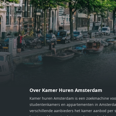
bereiden van heerlijke maaltijden.
berei
Vanuit de woonkamer stap je zo het
Vanui
balkon op, waar je kunt genieten
balko
van een prachtig uitzicht en een
van e
moment van rust. De woning
momen
beschikt over twee comfortabele
besch
slaapkamers van respectievelijk 12,1
slaap
m² en 8 m². Beide kamers bieden tal
m² en
van mogelijkheden, zoals een fijne
van m
werkplek, een logeerkamer of een
werkp
persoonlijke slaapkamer. De
perso
moderne badkamer is voorzien van
moder
een douche en wastafel, en er is een
een d
apart toilet - ideaal voor extra
apart 
gemak en privacy. Gelegen in een
gemak
Over Kamer Huren Amsterdam
rustige, groene omgeving in
rusti
Kamer huren Amsterdam is een zoekmachine voo
Zaandam, bevindt de woning zich
Zaand
studentenkamers en appartementen in Amsterdam
op een perfecte locatie. Winkels,
op ee
verschillende aanbieders het kamer aanbod per s
openbaar vervoer en uitvalswegen
openb