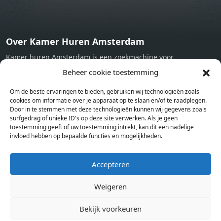
Over Kamer Huren Amsterdam
Kamer huren Amsterdam is een zoekmachine voor
studentenkamers en appartementen in Amsterdam. Wij halen
Beheer cookie toestemming
bij verschillende aanbieders het kamer aanbod per stad op.
Om de beste ervaringen te bieden, gebruiken wij technologieën zoals
Hierdoor kan je op één pagina het complete aanbod kamers in
cookies om informatie over je apparaat op te slaan en/of te raadplegen.
Amsterdam bekijken. Voor het meest recente en complete
Door in te stemmen met deze technologieën kunnen wij gegevens zoals
aanbod ben je bij ons een juiste adres. Wij verhuren zelf geen
surfgedrag of unieke ID's op deze site verwerken. Als je geen
toestemming geeft of uw toestemming intrekt, kan dit een nadelige
studentenkamers of appartementen, maar tonen enkel het
invloed hebben op bepaalde functies en mogelijkheden.
aanbod. Staat jouw nieuwe kamer er tussen, meld je dan aan
op de website van de kameraanbieder.
Accepteren
Weigeren
Kamers in andere steden
Kamer huren in Amsterdam
Bekijk voorkeuren