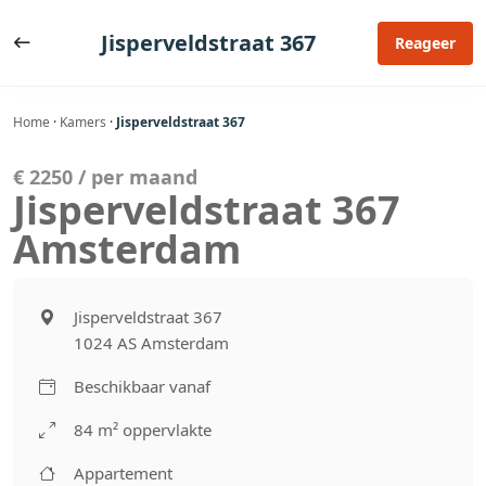
Ga
naar
Jisperveldstraat 367
Reageer
de
inhoud
Home
·
Kamers
·
Jisperveldstraat 367
€ 2250 / per maand
Jisperveldstraat 367
Amsterdam
Jisperveldstraat 367
1024 AS Amsterdam
Beschikbaar vanaf
84 m² oppervlakte
Appartement