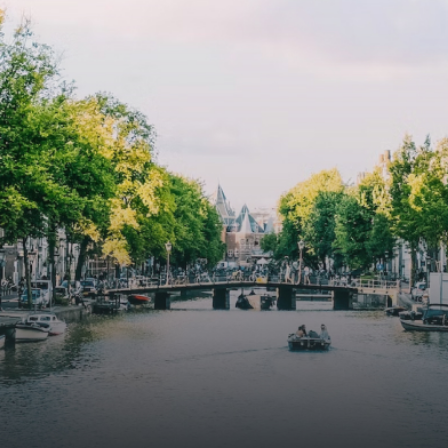
cooling, improved air quality and acoustics, and are
specially designed to attract native birds and
butterflies.The bright residence features an efficient and
functional open floor plan, a unique custom kitchen, a
bathroom and fitted wardrobes. High-grade finishes
include oak flooring (with floor heating), modular led
lighting, exquisitely tailored wall panels and floor-to-
ceiling windows with layered treatments.Notice:
Displayed prices and data are not final, and should be
used for informative purpose only. They are not
contractual or binding. Energy pass This building is not
subject to EnEV. - Flatscreen TV - Hairdryer - Heating -
Towels and sheets - Iron - Hygiene utensils - Washing
machine - Oven - Microwave - Refrigerator - Internet -
Working desk Homelike Code: UBK-396713 Available From:
Now